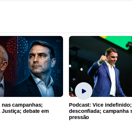
A nas campanhas;
Podcast: Vice indefinido;
 Justiça; debate em
desconfiada; campanha 
pressão