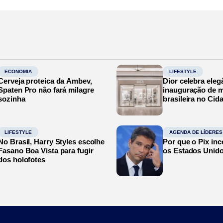
ECONOMIA
LIFESTYLE
Cerveja proteica da Ambev,
Dior celebra eleg
Spaten Pro não fará milagre
inauguração de m
sozinha
brasileira no Cid
LIFESTYLE
AGENDA DE LÍDERES
No Brasil, Harry Styles escolhe
Por que o Pix in
Fasano Boa Vista para fugir
os Estados Unid
dos holofotes