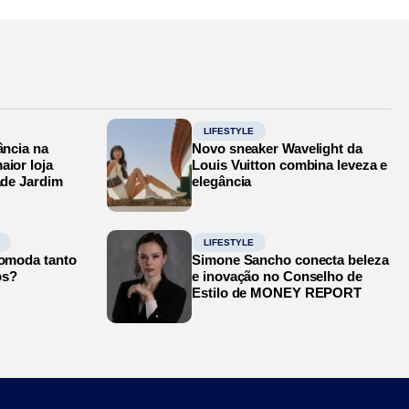
LIFESTYLE
ância na
Novo sneaker Wavelight da
aior loja
Louis Vuitton combina leveza e
ade Jardim
elegância
LIFESTYLE
comoda tanto
Simone Sancho conecta beleza
os?
e inovação no Conselho de
Estilo de MONEY REPORT