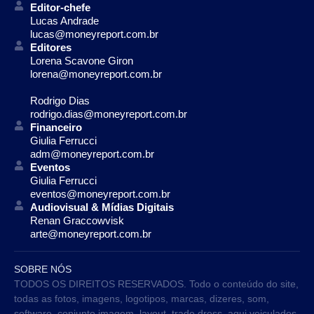
Editor-chefe
Lucas Andrade
lucas@moneyreport.com.br
Editores
Lorena Scavone Giron
lorena@moneyreport.com.br
Rodrigo Dias
rodrigo.dias@moneyreport.com.br
Financeiro
Giulia Ferrucci
adm@moneyreport.com.br
Eventos
Giulia Ferrucci
eventos@moneyreport.com.br
Audiovisual & Mídias Digitais
Renan Graccowvisk
arte@moneyreport.com.br
SOBRE NÓS
TODOS OS DIREITOS RESERVADOS. Todo o conteúdo do site,
todas as fotos, imagens, logotipos, marcas, dizeres, som,
software, conjunto imagem, layout, trade dress, aqui veiculados