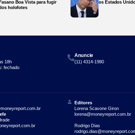
Fasano Boa Vista para fugir
os Estados Unid
dos holofotes
Anuncie
às 18h
(11) 4314-1980
: fechado
Editores
moneyreport.com.br
Lorena Scavone Giron
efe
lorena@moneyreport.com.br
drade
neyreport.com.br
Rodrigo Dias
rodrigo.dias@moneyreport.co