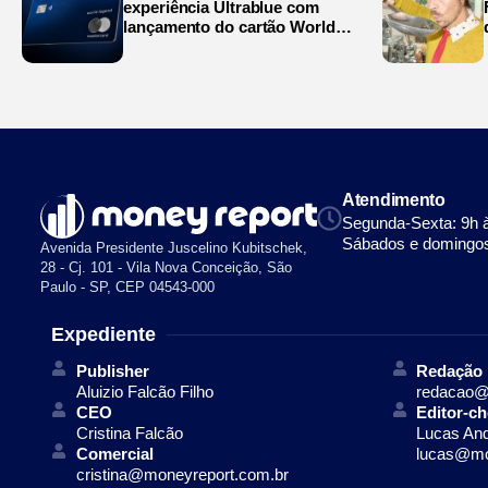
experiência Ultrablue com
lançamento do cartão World
Legend
Atendimento
Segunda-Sexta: 9h 
Sábados e domingos
Avenida Presidente Juscelino Kubitschek,
28 - Cj. 101 - Vila Nova Conceição, São
Paulo - SP, CEP 04543-000
Expediente
Publisher
Redação
Aluizio Falcão Filho
redacao@
CEO
Editor-ch
Cristina Falcão
Lucas An
Comercial
lucas@mo
cristina@moneyreport.com.br