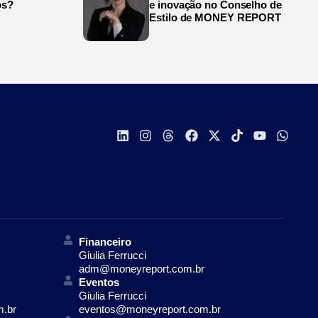
os?
e inovação no Conselho de
Estilo de MONEY REPORT
Financeiro
Giulia Ferrucci
adm@moneyreport.com.br
Eventos
Giulia Ferrucci
m.br
eventos@moneyreport.com.br