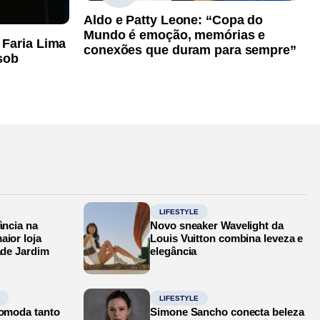
Aldo e Patty Leone: “Copa do
Mundo é emoção, memórias e
 Faria Lima
conexões que duram para sempre”
sob
LIFESTYLE
ância na
Novo sneaker Wavelight da
aior loja
Louis Vuitton combina leveza e
ade Jardim
elegância
LIFESTYLE
comoda tanto
Simone Sancho conecta beleza