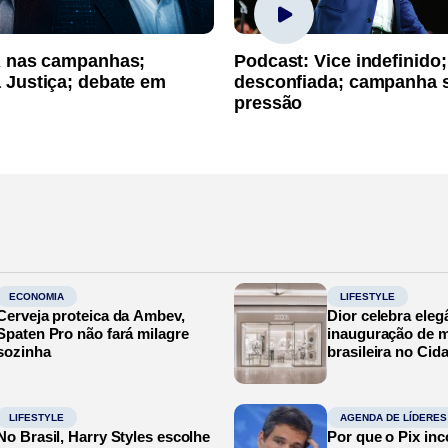
A nas campanhas;
Podcast: Vice indefinido;
 Justiça; debate em
desconfiada; campanha 
pressão
ECONOMIA
LIFESTYLE
Cerveja proteica da Ambev,
Dior celebra eleg
Spaten Pro não fará milagre
inauguração de m
sozinha
brasileira no Cid
LIFESTYLE
AGENDA DE LÍDERES
No Brasil, Harry Styles escolhe
Por que o Pix in