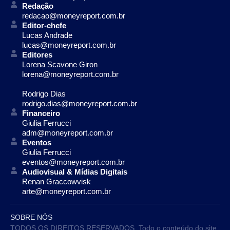
Redação
redacao@moneyreport.com.br
Editor-chefe
Lucas Andrade
lucas@moneyreport.com.br
Editores
Lorena Scavone Giron
lorena@moneyreport.com.br
Rodrigo Dias
rodrigo.dias@moneyreport.com.br
Financeiro
Giulia Ferrucci
adm@moneyreport.com.br
Eventos
Giulia Ferrucci
eventos@moneyreport.com.br
Audiovisual & Mídias Digitais
Renan Graccowvisk
arte@moneyreport.com.br
SOBRE NÓS
TODOS OS DIREITOS RESERVADOS. Todo o conteúdo do site,