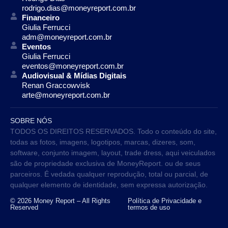
rodrigo.dias@moneyreport.com.br
Financeiro
Giulia Ferrucci
adm@moneyreport.com.br
Eventos
Giulia Ferrucci
eventos@moneyreport.com.br
Audiovisual & Mídias Digitais
Renan Graccowvisk
arte@moneyreport.com.br
SOBRE NÓS
TODOS OS DIREITOS RESERVADOS. Todo o conteúdo do site,
todas as fotos, imagens, logotipos, marcas, dizeres, som,
software, conjunto imagem, layout, trade dress, aqui veiculados
são de propriedade exclusiva de MoneyReport. ou de seus
parceiros. É vedada qualquer reprodução, total ou parcial, de
qualquer elemento de identidade, sem expressa autorização.
© 2026 Money Report – All Rights
Política de Privacidade e
Reserved
termos de uso