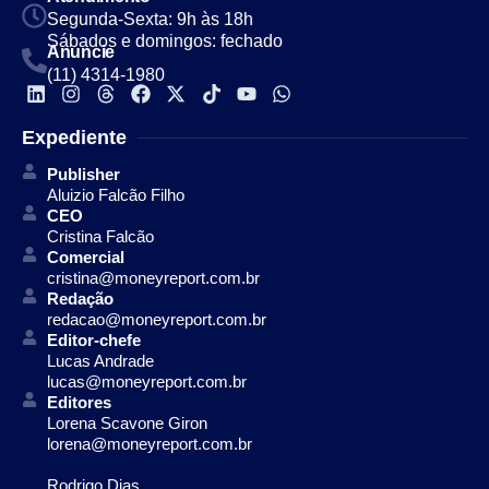
Segunda-Sexta: 9h às 18h
Sábados e domingos: fechado
Anuncie
(11) 4314-1980
Expediente
Publisher
Aluizio Falcão Filho
CEO
Cristina Falcão
Comercial
cristina@moneyreport.com.br
Redação
redacao@moneyreport.com.br
Editor-chefe
Lucas Andrade
lucas@moneyreport.com.br
Editores
Lorena Scavone Giron
lorena@moneyreport.com.br
Rodrigo Dias