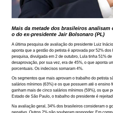
Mais da metade dos brasileiros analisam o
o do ex-presidente Jair Bolsonaro (PL)
A última pesquisa de avaliação do presidente Luiz Inácio 
aponta que a gestão do petista é aprovada por 52% dos
pesquisa, divulgada em 2 de outubro, Lula tinha 51% de
desaprovação, por sua vez, era de 45%, o que aponta u
porcentuais. Os indecisos somaram 4%.
Os segmentos que mais aprovam o trabalho do petista sã
salários mínimos (63%) e os que possuem até o ensino 
ganham mais de cinco salários mínimos (59%), os que p
Estado de São Paulo, o trabalho do presidente é rejeita
Na avaliação geral, 34% dos brasileiros consideram o 
negativo. Outros 2% não souberam responder. Em compar