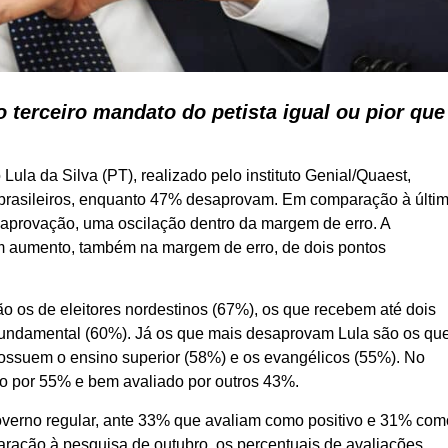
 terceiro mandato do petista igual ou pior que
Lula da Silva (PT), realizado pelo instituto Genial/Quaest,
 brasileiros, enquanto 47% desaprovam. Em comparação à últi
 aprovação, uma oscilação dentro da margem de erro. A
m aumento, também na margem de erro, de dois pontos
o os de eleitores nordestinos (67%), os que recebem até dois
fundamental (60%). Já os que mais desaprovam Lula são os qu
ossuem o ensino superior (58%) e os evangélicos (55%). No
do por 55% e bem avaliado por outros 43%.
governo regular, ante 33% que avaliam como positivo e 31% com
ação à pesquisa de outubro, os percentuais de avaliações