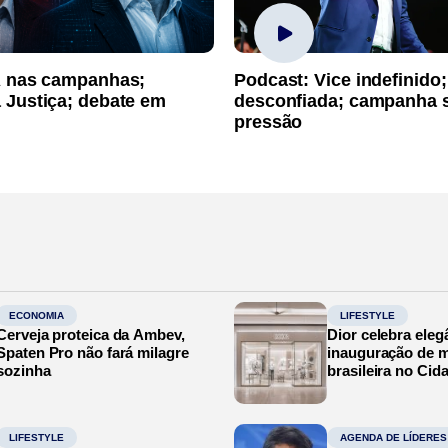
A nas campanhas;
Podcast: Vice indefinido;
 Justiça; debate em
desconfiada; campanha 
pressão
ECONOMIA
LIFESTYLE
Cerveja proteica da Ambev,
Dior celebra eleg
Spaten Pro não fará milagre
inauguração de m
sozinha
brasileira no Cid
LIFESTYLE
AGENDA DE LÍDERES