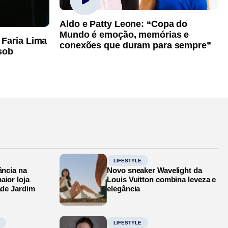
Aldo e Patty Leone: “Copa do
Mundo é emoção, memórias e
 Faria Lima
conexões que duram para sempre”
sob
LIFESTYLE
ância na
Novo sneaker Wavelight da
aior loja
Louis Vuitton combina leveza e
ade Jardim
elegância
LIFESTYLE