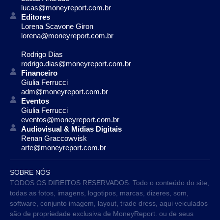
lucas@moneyreport.com.br
Editores
Lorena Scavone Giron
lorena@moneyreport.com.br
Rodrigo Dias
rodrigo.dias@moneyreport.com.br
Financeiro
Giulia Ferrucci
adm@moneyreport.com.br
Eventos
Giulia Ferrucci
eventos@moneyreport.com.br
Audiovisual & Mídias Digitais
Renan Graccowvisk
arte@moneyreport.com.br
SOBRE NÓS
TODOS OS DIREITOS RESERVADOS. Todo o conteúdo do site,
todas as fotos, imagens, logotipos, marcas, dizeres, som,
software, conjunto imagem, layout, trade dress, aqui veiculados
são de propriedade exclusiva de MoneyReport. ou de seus