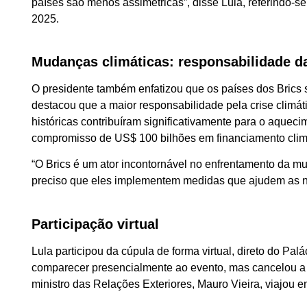
países são menos assimétricas”, disse Lula, referindo-se
2025.
Mudanças climáticas: responsabilidade d
O presidente também enfatizou que os países dos Brics
destacou que a maior responsabilidade pela crise climá
históricas contribuíram significativamente para o aquec
compromisso de US$ 100 bilhões em financiamento clim
“O Brics é um ator incontornável no enfrentamento da mu
preciso que eles implementem medidas que ajudem as naç
Participação virtual
Lula participou da cúpula de forma virtual, direto do Pal
comparecer presencialmente ao evento, mas cancelou a 
ministro das Relações Exteriores, Mauro Vieira, viajou e