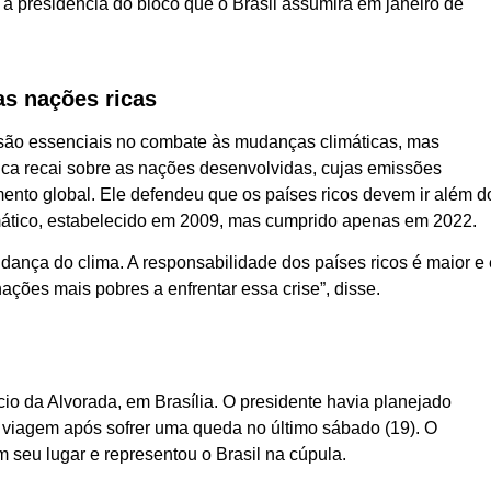
 à presidência do bloco que o Brasil assumirá em janeiro de
as nações ricas
 são essenciais no combate às mudanças climáticas, mas
tica recai sobre as nações desenvolvidas, cujas emissões
imento global. Ele defendeu que os países ricos devem ir além d
ático, estabelecido em 2009, mas cumprido apenas em 2022.
dança do clima. A responsabilidade dos países ricos é maior e 
ões mais pobres a enfrentar essa crise”, disse.
ácio da Alvorada, em Brasília. O presidente havia planejado
viagem após sofrer uma queda no último sábado (19). O
m seu lugar e representou o Brasil na cúpula.