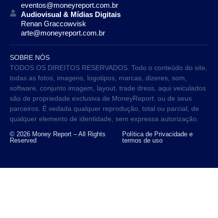
eventos@moneyreport.com.br
Audiovisual & Mídias Digitais
Renan Graccowvisk
arte@moneyreport.com.br
SOBRE NÓS
TODOS OS DIREITOS RESERVADOS. Todo o conteúdo do site,
todas as fotos, imagens, logotipos, marcas, dizeres, som,
software, conjunto imagem, layout, trade dress, aqui veiculados
são de propriedade exclusiva de MoneyReport. ou de seus
parceiros. É vedada qualquer reprodução, total ou parcial, de
qualquer elemento de identidade, sem expressa autorização.
© 2026 Money Report – All Rights
Política de Privacidade e
Reserved
termos de uso