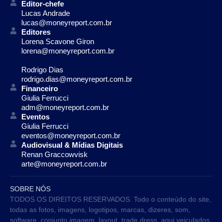
Editor-chefe
Lucas Andrade
lucas@moneyreport.com.br
Editores
Lorena Scavone Giron
lorena@moneyreport.com.br
Rodrigo Dias
rodrigo.dias@moneyreport.com.br
Financeiro
Giulia Ferrucci
adm@moneyreport.com.br
Eventos
Giulia Ferrucci
eventos@moneyreport.com.br
Audiovisual & Mídias Digitais
Renan Graccowvisk
arte@moneyreport.com.br
SOBRE NÓS
TODOS OS DIREITOS RESERVADOS. Todo o conteúdo do site,
todas as fotos, imagens, logotipos, marcas, dizeres, som,
software, conjunto imagem, layout, trade dress, aqui veiculados