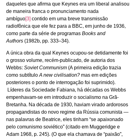
daqueles que afirma que Keynes era um liberal analisou
de maneira franca o pronunciamento nada
ambíguo
[3]
contido em uma breve transmissão
radiofônica que ele fez para a BBC, em junho de 1936,
como parte da série de programas
Books and
Authors
(1982b, pp. 333–34).
A única obra da qual Keynes ocupou-se detidamente foi
o grosso volume, recém-publicado, de autoria dos
Webbs:
Soviet Communism
(A primeira edição trazia
como subtítulo
A new civilisation?
mas em edições
posteriores o ponto de interrogação foi suprimido).
Líderes da Sociedade Fabiana, há décadas os Webbs
empenhavam-se em introduzir o socialismo na Grã-
Bretanha. Na década de 1930, haviam virado ardorosos
propagandistas do novo regime da Rússia comunista —
nas palavras de Beatrice, eles tinham “se apaixonado
pelo comunismo soviético” (citado em Muggeridge e
Adam 1968, p. 245). (O que ela chamava de “paixão”,