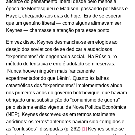
alicerce do pensamento liberal desde pelo menos a
época de Montesquieu e Madison, passando por Mises e
Hayek, chegando aos dias de hoje. Era de se esperar
que um genuíno liberal — como alguns afirmavam ser
Keynes — chamasse a atenção para esse ponto.
Em vez disso, Keynes desmancha-se em elogios ao
desejo dos soviéticos de se dedicar a audaciosos
“experimentos” de engenharia social. Na Rússia, “o
método de tentativa e erro é adotado sem reservas.
Nunca houve ninguém mais francamente
experimentador do que Lênin”. Quanto às falhas
catastróficas dos “experimentos” implementados ainda
nos primeiros anos do governo bolchevique, que haviam
obrigado uma substituição do “comunismo de guerra”
pelo sistema então vigente, da Nova Política Econômica
(NEP), Keynes descreveu-as em termos totalmente
anódinos: os “erros” anteriores haviam sido corrigidos e
as “confusões”, dissipadas (p. 262).
[1]
Keynes sente-se