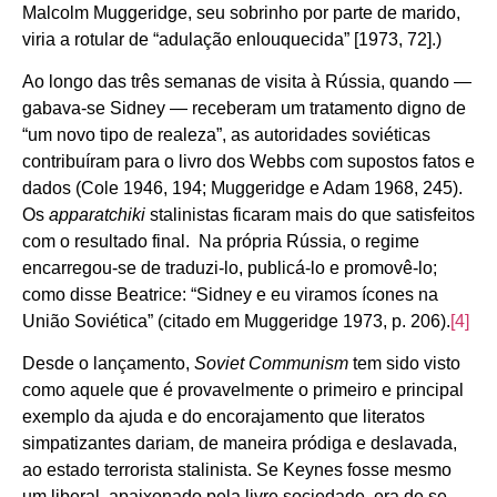
Malcolm Muggeridge, seu sobrinho por parte de marido,
viria a rotular de “adulação enlouquecida” [1973, 72].)
Ao longo das três semanas de visita à Rússia, quando —
gabava-se Sidney — receberam um tratamento digno de
“um novo tipo de realeza”, as autoridades soviéticas
contribuíram para o livro dos Webbs com supostos fatos e
dados (Cole 1946, 194; Muggeridge e Adam 1968, 245).
Os
apparatchiki
stalinistas ficaram mais do que satisfeitos
com o resultado final. Na própria Rússia, o regime
encarregou-se de traduzi-lo, publicá-lo e promovê-lo;
como disse Beatrice: “Sidney e eu viramos ícones na
União Soviética” (citado em Muggeridge 1973, p. 206).
[4]
Desde o lançamento,
Soviet Communism
tem sido visto
como aquele que é provavelmente o primeiro e principal
exemplo da ajuda e do encorajamento que literatos
simpatizantes dariam, de maneira pródiga e deslavada,
ao estado terrorista stalinista. Se Keynes fosse mesmo
um liberal, apaixonado pela livre sociedade, era de se