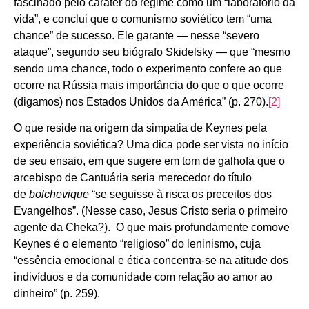
fascinado pelo caráter do regime como um “laboratório da
vida”, e conclui que o comunismo soviético tem “uma
chance” de sucesso. Ele garante — nesse “severo
ataque”, segundo seu biógrafo Skidelsky — que “mesmo
sendo uma chance, todo o experimento confere ao que
ocorre na Rússia mais importância do que o que ocorre
(digamos) nos Estados Unidos da América” (p. 270).
[2]
O que reside na origem da simpatia de Keynes pela
experiência soviética? Uma dica pode ser vista no início
de seu ensaio, em que sugere em tom de galhofa que o
arcebispo de Cantuária seria merecedor do título
de
bolchevique
“se seguisse à risca os preceitos dos
Evangelhos”. (Nesse caso, Jesus Cristo seria o primeiro
agente da Cheka?). O que mais profundamente comove
Keynes é o elemento “religioso” do leninismo, cuja
“essência emocional e ética concentra-se na atitude dos
indivíduos e da comunidade com relação ao amor ao
dinheiro” (p. 259).