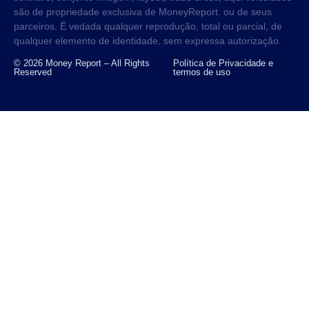
são de propriedade exclusiva de MoneyReport. ou de seus
parceiros. É vedada qualquer reprodução, total ou parcial, de
qualquer elemento de identidade, sem expressa autorização.
© 2026 Money Report – All Rights
Política de Privacidade e
Reserved
termos de uso