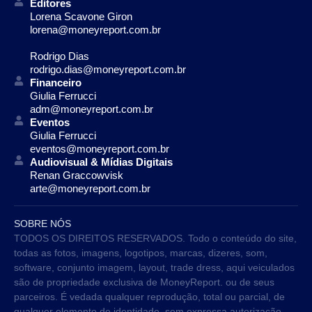
Editores
Lorena Scavone Giron
lorena@moneyreport.com.br
Rodrigo Dias
rodrigo.dias@moneyreport.com.br
Financeiro
Giulia Ferrucci
adm@moneyreport.com.br
Eventos
Giulia Ferrucci
eventos@moneyreport.com.br
Audiovisual & Mídias Digitais
Renan Graccowvisk
arte@moneyreport.com.br
SOBRE NÓS
TODOS OS DIREITOS RESERVADOS. Todo o conteúdo do site,
todas as fotos, imagens, logotipos, marcas, dizeres, som,
software, conjunto imagem, layout, trade dress, aqui veiculados
são de propriedade exclusiva de MoneyReport. ou de seus
parceiros. É vedada qualquer reprodução, total ou parcial, de
qualquer elemento de identidade, sem expressa autorização.