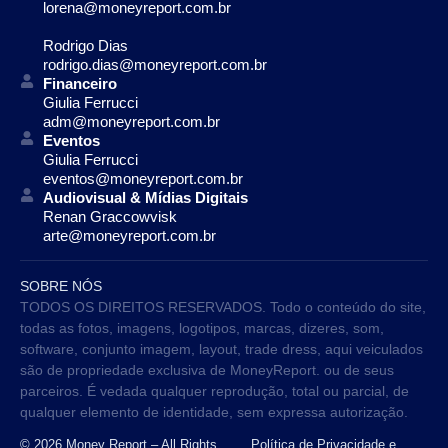
lorena@moneyreport.com.br
Rodrigo Dias
rodrigo.dias@moneyreport.com.br
Financeiro
Giulia Ferrucci
adm@moneyreport.com.br
Eventos
Giulia Ferrucci
eventos@moneyreport.com.br
Audiovisual & Mídias Digitais
Renan Graccowvisk
arte@moneyreport.com.br
SOBRE NÓS
TODOS OS DIREITOS RESERVADOS. Todo o conteúdo do site,
todas as fotos, imagens, logotipos, marcas, dizeres, som,
software, conjunto imagem, layout, trade dress, aqui veiculados
são de propriedade exclusiva de MoneyReport. ou de seus
parceiros. É vedada qualquer reprodução, total ou parcial, de
qualquer elemento de identidade, sem expressa autorização.
© 2026 Money Report – All Rights
Política de Privacidade e