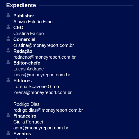
Expediente
Publisher
Aluizio Falcão Filho
CEO
Cristina Falcão
Comercial
cristina@moneyreport.com.br
Redação
redacao@moneyreport.com.br
Editor-chefe
Lucas Andrade
lucas@moneyreport.com.br
Editores
Lorena Scavone Giron
lorena@moneyreport.com.br
Rodrigo Dias
rodrigo.dias@moneyreport.com.br
Financeiro
Giulia Ferrucci
adm@moneyreport.com.br
Eventos