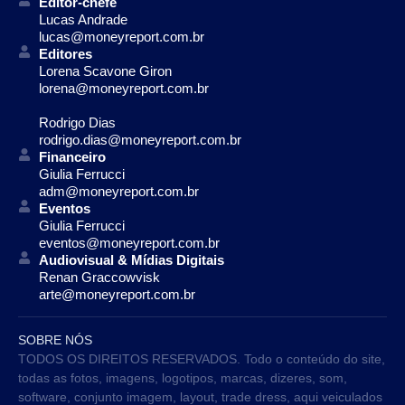
Editor-chefe
Lucas Andrade
lucas@moneyreport.com.br
Editores
Lorena Scavone Giron
lorena@moneyreport.com.br
Rodrigo Dias
rodrigo.dias@moneyreport.com.br
Financeiro
Giulia Ferrucci
adm@moneyreport.com.br
Eventos
Giulia Ferrucci
eventos@moneyreport.com.br
Audiovisual & Mídias Digitais
Renan Graccowvisk
arte@moneyreport.com.br
SOBRE NÓS
TODOS OS DIREITOS RESERVADOS. Todo o conteúdo do site,
todas as fotos, imagens, logotipos, marcas, dizeres, som,
software, conjunto imagem, layout, trade dress, aqui veiculados