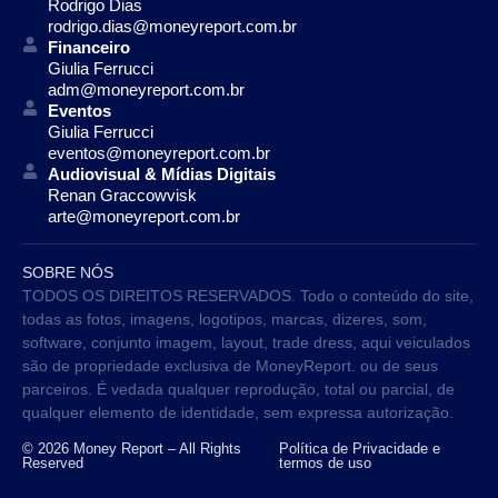
Rodrigo Dias
rodrigo.dias@moneyreport.com.br
Financeiro
Giulia Ferrucci
adm@moneyreport.com.br
Eventos
Giulia Ferrucci
eventos@moneyreport.com.br
Audiovisual & Mídias Digitais
Renan Graccowvisk
arte@moneyreport.com.br
SOBRE NÓS
TODOS OS DIREITOS RESERVADOS. Todo o conteúdo do site,
todas as fotos, imagens, logotipos, marcas, dizeres, som,
software, conjunto imagem, layout, trade dress, aqui veiculados
são de propriedade exclusiva de MoneyReport. ou de seus
parceiros. É vedada qualquer reprodução, total ou parcial, de
qualquer elemento de identidade, sem expressa autorização.
© 2026 Money Report – All Rights
Política de Privacidade e
Reserved
termos de uso