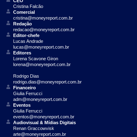
CEO
Cristina Falcão
Comercial
cristina@moneyreport.com.br
Redação
redacao@moneyreport.com.br
Editor-chefe
Lucas Andrade
lucas@moneyreport.com.br
Editores
Lorena Scavone Giron
lorena@moneyreport.com.br
Rodrigo Dias
rodrigo.dias@moneyreport.com.br
Financeiro
Giulia Ferrucci
adm@moneyreport.com.br
Eventos
Giulia Ferrucci
eventos@moneyreport.com.br
Audiovisual & Mídias Digitais
Renan Graccowvisk
arte@moneyreport.com.br