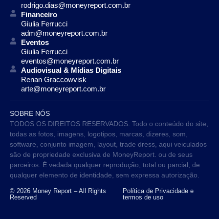
rodrigo.dias@moneyreport.com.br
Financeiro
Giulia Ferrucci
adm@moneyreport.com.br
Eventos
Giulia Ferrucci
eventos@moneyreport.com.br
Audiovisual & Mídias Digitais
Renan Graccowvisk
arte@moneyreport.com.br
SOBRE NÓS
TODOS OS DIREITOS RESERVADOS. Todo o conteúdo do site,
todas as fotos, imagens, logotipos, marcas, dizeres, som,
software, conjunto imagem, layout, trade dress, aqui veiculados
são de propriedade exclusiva de MoneyReport. ou de seus
parceiros. É vedada qualquer reprodução, total ou parcial, de
qualquer elemento de identidade, sem expressa autorização.
© 2026 Money Report – All Rights
Política de Privacidade e
Reserved
termos de uso