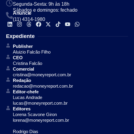
Segunda-Sexta: 9h às 18h
Sábados e domingos: fechado
Anuncie
(11) 4314-1980
Expediente
Publisher
Aluizio Falcão Filho
CEO
Cristina Falcão
Comercial
cristina@moneyreport.com.br
Redação
redacao@moneyreport.com.br
Editor-chefe
Lucas Andrade
lucas@moneyreport.com.br
Editores
Lorena Scavone Giron
lorena@moneyreport.com.br
Rodrigo Dias