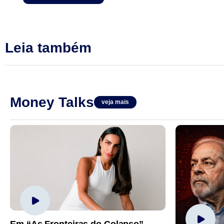
Leia também
Money Talks
veja mais
Em “As Fronteiras do Colapso”,