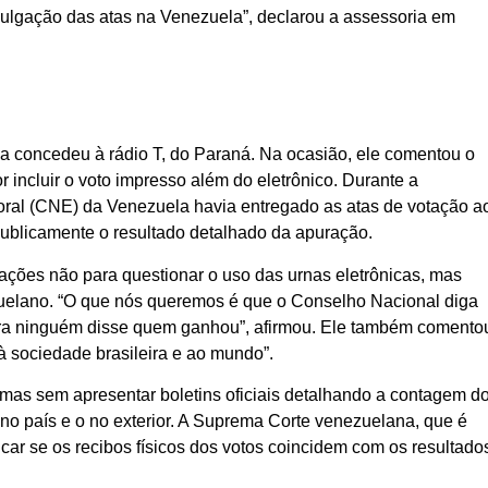
divulgação das atas na Venezuela”, declarou a assessoria em
ula concedeu à rádio T, do Paraná. Na ocasião, ele comentou o
or incluir o voto impresso além do eletrônico. Durante a
toral (CNE) da Venezuela havia entregado as atas de votação a
ublicamente o resultado detalhado da apuração.
mações não para questionar o uso das urnas eletrônicas, mas
nezuelano. “O que nós queremos é que o Conselho Nacional diga
ra ninguém disse quem ganhou”, afirmou. Ele também comento
 sociedade brasileira e ao mundo”.
mas sem apresentar boletins oficiais detalhando a contagem d
 no país e o no exterior. A Suprema Corte venezuelana, que é
car se os recibos físicos dos votos coincidem com os resultado