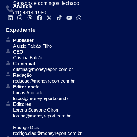
Sábados e domingos: fechado
Anuncie
(11) 4314-1980
Expediente
Publisher
Aluizio Falcão Filho
CEO
Cristina Falcão
Comercial
cristina@moneyreport.com.br
Redação
redacao@moneyreport.com.br
Editor-chefe
Lucas Andrade
lucas@moneyreport.com.br
Editores
Lorena Scavone Giron
lorena@moneyreport.com.br
Rodrigo Dias
rodrigo.dias@moneyreport.com.br