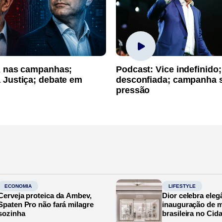
A nas campanhas;
Podcast: Vice indefinido;
 Justiça; debate em
desconfiada; campanha 
pressão
ECONOMIA
LIFESTYLE
Cerveja proteica da Ambev,
Dior celebra eleg
Spaten Pro não fará milagre
inauguração de m
sozinha
brasileira no Cid