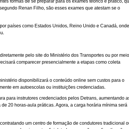
ntes formas de se preparar para os exames teórico e prático, q
a segundo Renan Filho, são esses exames que atestam se o
 por países como Estados Unidos, Reino Unido e Canadá, ond
u.
 diretamente pelo site do Ministério dos Transportes ou por mei
 precisará comparecer presencialmente a etapas como coleta
inistério disponibilizará o conteúdo online sem custos para o
lmente em autoescolas ou instituições credenciadas.
tura para instrutores credenciados pelos Detrans, aumentando a
 de 20 horas-aula práticas. Agora, a carga horária mínima será
contratando um centro de formação de condutores tradicional o