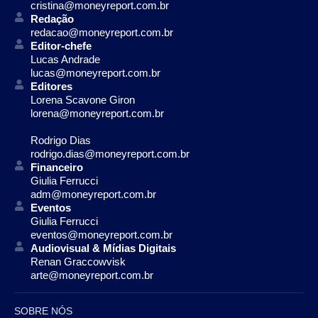
cristina@moneyreport.com.br
Redação
redacao@moneyreport.com.br
Editor-chefe
Lucas Andrade
lucas@moneyreport.com.br
Editores
Lorena Scavone Giron
lorena@moneyreport.com.br
Rodrigo Dias
rodrigo.dias@moneyreport.com.br
Financeiro
Giulia Ferrucci
adm@moneyreport.com.br
Eventos
Giulia Ferrucci
eventos@moneyreport.com.br
Audiovisual & Mídias Digitais
Renan Graccowvisk
arte@moneyreport.com.br
SOBRE NÓS