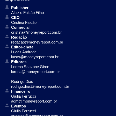
Publisher
Aluizio Falcão Filho
CEO
Cristina Falcão
Comercial
cristina@moneyreport.com.br
Redação
redacao@moneyreport.com.br
Editor-chefe
Lucas Andrade
lucas@moneyreport.com.br
Editores
Lorena Scavone Giron
lorena@moneyreport.com.br
Rodrigo Dias
rodrigo.dias@moneyreport.com.br
Financeiro
Giulia Ferrucci
adm@moneyreport.com.br
Eventos
Giulia Ferrucci
eventos@moneyreport.com.br