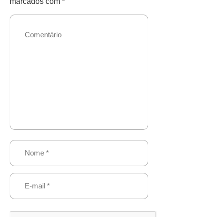
marcados com
*