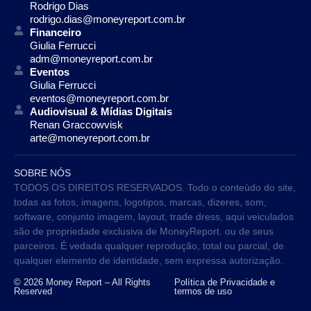
Rodrigo Dias
rodrigo.dias@moneyreport.com.br
Financeiro
Giulia Ferrucci
adm@moneyreport.com.br
Eventos
Giulia Ferrucci
eventos@moneyreport.com.br
Audiovisual & Mídias Digitais
Renan Graccowvisk
arte@moneyreport.com.br
SOBRE NÓS
TODOS OS DIREITOS RESERVADOS. Todo o conteúdo do site,
todas as fotos, imagens, logotipos, marcas, dizeres, som,
software, conjunto imagem, layout, trade dress, aqui veiculados
são de propriedade exclusiva de MoneyReport. ou de seus
parceiros. É vedada qualquer reprodução, total ou parcial, de
qualquer elemento de identidade, sem expressa autorização.
© 2026 Money Report – All Rights
Política de Privacidade e
Reserved
termos de uso