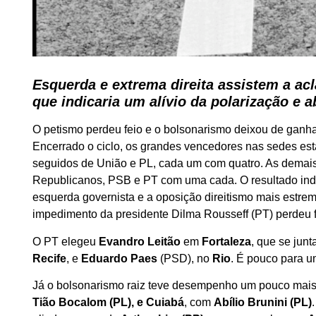
Esquerda e extrema direita assistem a a
que indicaria um alívio da polarização e a
O petismo perdeu feio e o bolsonarismo deixou de ganhar 
Encerrado o ciclo, os grandes vencedores nas sedes es
seguidos de União e PL, cada um com quatro. As demais
Republicanos, PSB e PT com uma cada. O resultado indic
esquerda governista e a oposição direitismo mais estrem
impedimento da presidente Dilma Rousseff (PT) perdeu f
O PT elegeu
Evandro Leitão
em
Fortaleza
, que se junt
Recife
, e
Eduardo Paes
(PSD), no
Rio
. É pouco para u
Já o bolsonarismo raiz teve desempenho um pouco mais 
Tião Bocalom (PL), e Cuiabá
, com
Abílio Brunini (PL)