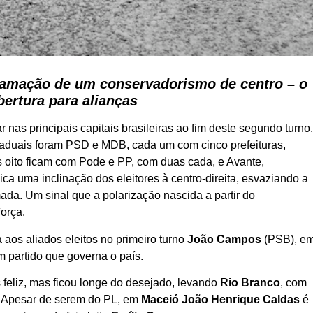
clamação de um conservadorismo de centro – o
bertura para alianças
nas principais capitais brasileiras ao fim deste segundo turno
taduais foram PSD e MDB, cada um com cinco prefeituras,
 oito ficam com Pode e PP, com duas cada, e Avante,
a uma inclinação dos eleitores à centro-direita, esvaziando a
ada. Um sinal que a polarização nascida a partir do
orça.
a aos aliados eleitos no primeiro turno
João Campos
(PSB), e
m partido que governa o país.
feliz, mas ficou longe do desejado, levando
Rio Branco
, com
. Apesar de serem do PL, em
Maceió João Henrique Caldas
é