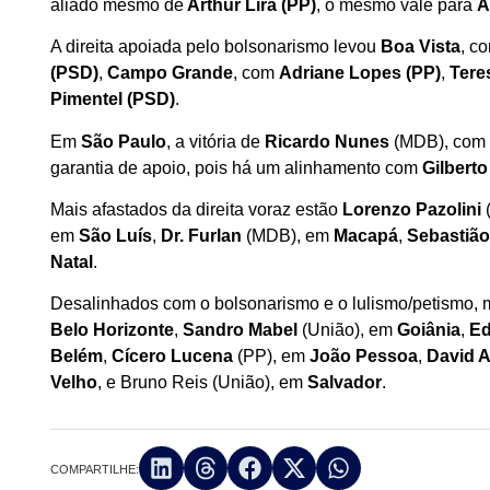
aliado mesmo de
Arthur Lira (PP)
, o mesmo vale para
A
A direita apoiada pelo bolsonarismo levou
Boa Vista
, c
(PSD)
,
Campo Grande
, com
Adriane Lopes (PP)
,
Tere
Pimentel (PSD)
.
Em
São Paulo
, a vitória de
Ricardo Nunes
(MDB), com 
garantia de apoio, pois há um alinhamento com
Gilbert
Mais afastados da direita voraz estão
Lorenzo Pazolini
em
São Luís
,
Dr. Furlan
(MDB), em
Macapá
,
Sebastiã
Natal
.
Desalinhados com o bolsonarismo e o lulismo/petismo, 
Belo Horizonte
,
Sandro Mabel
(União), em
Goiânia
,
Ed
Belém
,
Cícero Lucena
(PP), em
João Pessoa
,
David 
Velho
, e Bruno Reis (União), em
Salvador
.
COMPARTILHE: