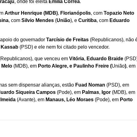
racaju
, onde foi eleita
Emília Correa
.
om
Arthur Henrique (MDB)
,
Florianópolis
, com
Topazio Neto
sina
, com
Silvio Mendes
(
União
), e
Curitiba
, com
Eduardo
apoio do governador
Tarcísio de Freitas
(Republicanos), não 
o Kassab
(PSD) e ele nem foi citado pelo vencedor.
(Republicanos), que venceu em
Vitória
,
Eduardo Braide
(PSD)
o Melo
(MDB), em
Porto Alegre, e Paulinho Freire
(
União
)
, em
mas sem dispensar alianças, estão
Fuad Noman
(PSD), em
uardo Siqueira Campos
(Pode), em
Palmas
,
Igor
(MDB), em
Almeida
(Avante), em
Manaus, Léo Moraes
(Pode), em
Porto