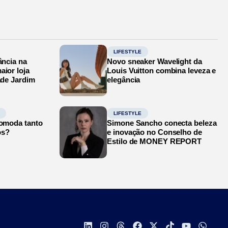
LIFESTYLE
ância na
Novo sneaker Wavelight da
aior loja
Louis Vuitton combina leveza e
ade Jardim
elegância
LIFESTYLE
comoda tanto
Simone Sancho conecta beleza
os?
e inovação no Conselho de
Estilo de MONEY REPORT