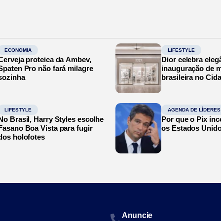
ECONOMIA
LIFESTYLE
Cerveja proteica da Ambev,
Dior celebra eleg
Spaten Pro não fará milagre
inauguração de m
sozinha
brasileira no Cid
LIFESTYLE
AGENDA DE LÍDERES
No Brasil, Harry Styles escolhe
Por que o Pix in
Fasano Boa Vista para fugir
os Estados Unid
dos holofotes
Anuncie