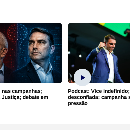
A nas campanhas;
Podcast: Vice indefinido;
 Justiça; debate em
desconfiada; campanha 
pressão