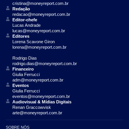
cristina@moneyreport.com.br
Redação
redacao@moneyreport.com.br
Editor-chefe
Lucas Andrade
lucas@moneyreport.com.br
Editores
Lorena Scavone Giron
lorena@moneyreport.com.br
Rodrigo Dias
rodrigo.dias@moneyreport.com.br
Financeiro
Giulia Ferrucci
adm@moneyreport.com.br
Eventos
Giulia Ferrucci
eventos@moneyreport.com.br
Audiovisual & Mídias Digitais
Renan Graccowvisk
arte@moneyreport.com.br
SOBRE NÓS