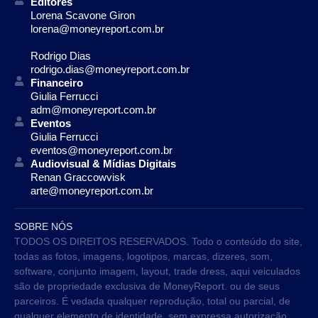
Editores
Lorena Scavone Giron
lorena@moneyreport.com.br
Rodrigo Dias
rodrigo.dias@moneyreport.com.br
Financeiro
Giulia Ferrucci
adm@moneyreport.com.br
Eventos
Giulia Ferrucci
eventos@moneyreport.com.br
Audiovisual & Mídias Digitais
Renan Graccowvisk
arte@moneyreport.com.br
SOBRE NÓS
TODOS OS DIREITOS RESERVADOS. Todo o conteúdo do site,
todas as fotos, imagens, logotipos, marcas, dizeres, som,
software, conjunto imagem, layout, trade dress, aqui veiculados
são de propriedade exclusiva de MoneyReport. ou de seus
parceiros. É vedada qualquer reprodução, total ou parcial, de
qualquer elemento de identidade, sem expressa autorização.