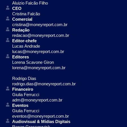
Aluizio Falcão Filho
CEO
Cristina Falcão
Comercial
cristina@moneyreport.com.br
Redação
redacao@moneyreport.com.br
Editor-chefe
Lucas Andrade
lucas@moneyreport.com.br
Editores
Lorena Scavone Giron
lorena@moneyreport.com.br
Rodrigo Dias
rodrigo.dias@moneyreport.com.br
Financeiro
Giulia Ferrucci
adm@moneyreport.com.br
Eventos
Giulia Ferrucci
eventos@moneyreport.com.br
Audiovisual & Mídias Digitais
Renan Graccowvisk