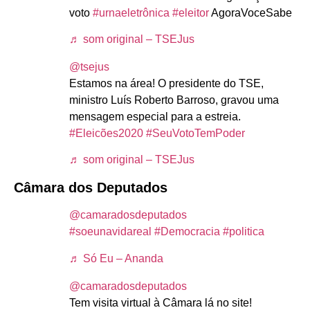
voto
#urnaeletrônica
#eleitor
AgoraVoceSabe
♬ som original – TSEJus
@tsejus
Estamos na área! O presidente do TSE,
ministro Luís Roberto Barroso, gravou uma
mensagem especial para a estreia.
#Eleicões2020
#SeuVotoTemPoder
♬ som original – TSEJus
Câmara dos Deputados
@camaradosdeputados
#soeunavidareal
#Democracia
#politica
♬ Só Eu – Ananda
@camaradosdeputados
Tem visita virtual à Câmara lá no site!