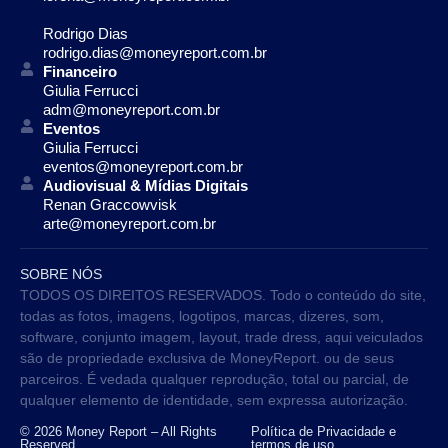
Rodrigo Dias
rodrigo.dias@moneyreport.com.br
Financeiro
Giulia Ferrucci
adm@moneyreport.com.br
Eventos
Giulia Ferrucci
eventos@moneyreport.com.br
Audiovisual & Mídias Digitais
Renan Graccowvisk
arte@moneyreport.com.br
SOBRE NÓS
TODOS OS DIREITOS RESERVADOS. Todo o conteúdo do site,
todas as fotos, imagens, logotipos, marcas, dizeres, som,
software, conjunto imagem, layout, trade dress, aqui veiculados
são de propriedade exclusiva de MoneyReport. ou de seus
parceiros. É vedada qualquer reprodução, total ou parcial, de
qualquer elemento de identidade, sem expressa autorização.
© 2026 Money Report – All Rights
Política de Privacidade e
Reserved
termos de uso