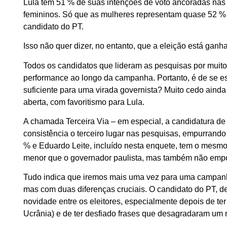
Lula tem 51 % de suas intenções de voto ancoradas na
femininos. Só que as mulheres representam quase 52 % 
candidato do PT.
Isso não quer dizer, no entanto, que a eleição está ganha
Todos os candidatos que lideram as pesquisas por muito 
performance ao longo da campanha. Portanto, é de se es
suficiente para uma virada governista? Muito cedo ainda
aberta, com favoritismo para Lula.
A chamada Terceira Via – em especial, a candidatura d
consistência o terceiro lugar nas pesquisas, empurrand
% e Eduardo Leite, incluído nesta enquete, tem o mesmo 
menor que o governador paulista, mas também não empol
Tudo indica que iremos mais uma vez para uma campanha 
mas com duas diferenças cruciais. O candidato do PT, d
novidade entre os eleitores, especialmente depois de te
Ucrânia) e de ter desfiado frases que desagradaram um n