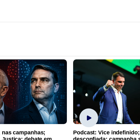
A nas campanhas;
Podcast: Vice indefinido;
 Justiça; debate em
desconfiada; campanha 