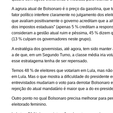
A agrura atual de Bolsonaro é o preço da gasolina, que t
fator político interfere claramente no julgamento dos el
que avaliam positivamente o governo acreditam que a al
dos impostos estaduais” (apenas 5 % creditam a responsa
consideram a gestão atual ruim e péssima, 45 % dizem 
(13 % culpam os governadores neste grupo).
A estratégia dos governistas, até agora, tem sido mante
a de que, em um Segundo Turno, a classe média iria vota
esse estratagema tenha de ser repensado.
Temos 48 % de eleitores que votariam em Lula, mas nã
em Lula. Mas o que mostra a dificuldade do presidente em
entrevistados mudariam o voto para derrotar Bolsonaro e
rejeição do atual mandatário é maior que a do ex-preside
Outro ponto no qual Bolsonaro precisa melhorar para per
eleitorado feminino.