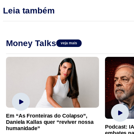
Leia também
Money Talks
veja mais
Em “As Fronteiras do Colapso”,
Daniela Kallas quer “reviver nossa
Podcast: I
humanidade”
embates na