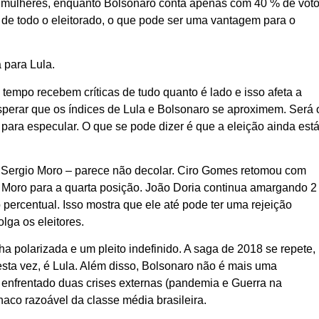
s mulheres, enquanto Bolsonaro conta apenas com 40 % de vot
de todo o eleitorado, o que pode ser uma vantagem para o
 para Lula.
tempo recebem críticas de tudo quanto é lado e isso afeta a
perar que os índices de Lula e Bolsonaro se aproximem. Será 
 para especular. O que se pode dizer é que a eleição ainda est
e Sergio Moro – parece não decolar. Ciro Gomes retomou com
o Moro para a quarta posição. João Doria continua amargando 2
percentual. Isso mostra que ele até pode ter uma rejeição
ga os eleitores.
polarizada e um pleito indefinido. A saga de 2018 se repete,
esta vez, é Lula. Além disso, Bolsonaro não é mais uma
r enfrentado duas crises externas (pandemia e Guerra na
aco razoável da classe média brasileira.