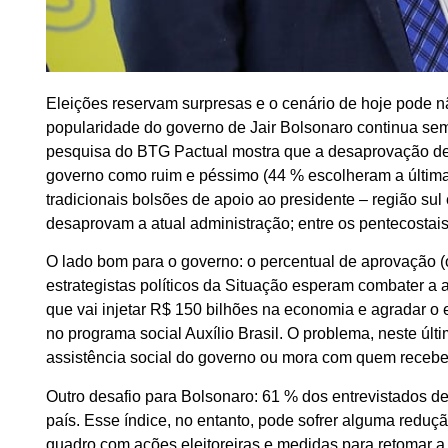
Eleições reservam surpresas e o cenário de hoje pode 
popularidade do governo de Jair Bolsonaro continua sem
pesquisa do BTG Pactual mostra que a desaprovação des
governo como ruim e péssimo (44 % escolheram a última
tradicionais bolsões de apoio ao presidente – região s
desaprovam a atual administração; entre os pentecostais,
O lado bom para o governo: o percentual de aprovação 
estrategistas políticos da Situação esperam combater 
que vai injetar R$ 150 bilhões na economia e agradar o
no programa social Auxílio Brasil. O problema, neste úl
assistência social do governo ou mora com quem receb
Outro desafio para Bolsonaro: 61 % dos entrevistados d
país. Esse índice, no entanto, pode sofrer alguma reduçã
quadro com ações eleitoreiras e medidas para retomar 