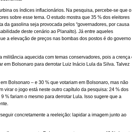
urbina os índices inflacionários. Na pesquisa, percebe-se que o
eitores sobre esse tema. O estudo mostra que 35 % dos eleitores
ta da gasolina seja provocada pelos “governadores, por causa
bilidade deste cenário ao Planalto). Já entre aqueles
que a elevação de preços nas bombas dos postos é do governo
r a militância aquecida com temas conservadores, pois a crença 
r em Bolsonaro para derrotar Luiz Inácio Lula da Silva. Talvez
o em Bolsonaro – e 30 % que votariam em Bolsonaro, mas não
 virar o jogo está neste outro capítulo da pesquisa: 24 % dos
 9 % fariam o mesmo para derrotar Lula. Isso sugere que a
nte.
seguir concretamente a reeleição: lapidar a imagem junto ao