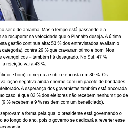
não ser o de amanhã. Mas o tempo está passando e a
 se recuperar na velocidade que o Planalto deseja. A última
ta gestão continua alta: 53 % dos entrevistados avaliam o
 categoria), contra 29 % que cravaram ótimo e bom. Nos
ul e evangélicos – também há desagrado. No Sul, 47 %
 a rejeição vai a 43 %.
(ótimo e bom) começou a subir e encosta em 30 %. Os
a avaliação negativa ainda enorme com um pacote de bondades
 eleitorado. A esperança dos governistas também está ancorada
timo caso, é que 82 % dos eleitores não recebem nenhum tipo d
e (9 % recebem e 9 % residem com um beneficiado).
esaprovam a forma pela qual o presidente está governando o
o ao longo do ano, pois o governo se dedicará a reverter esse
a economia.