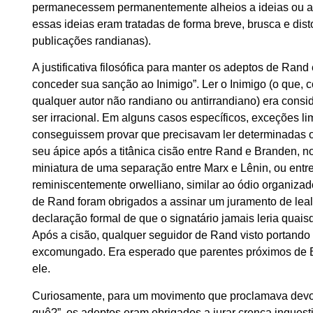
permanecessem permanentemente alheios a ideias ou a
essas ideias eram tratadas de forma breve, brusca e disto
publicações randianas).
A justificativa filosófica para manter os adeptos de Ran
conceder sua sanção ao Inimigo”. Ler o Inimigo (o que,
qualquer autor não randiano ou antirrandiano) era consid
ser irracional. Em alguns casos específicos, exceções 
conseguissem provar que precisavam ler determinadas obr
seu ápice após a titânica cisão entre Rand e Branden, no
miniatura de uma separação entre Marx e Lênin, ou ent
reminiscentemente orwelliano, similar ao ódio organiza
de Rand foram obrigados a assinar um juramento de lea
declaração formal de que o signatário jamais leria quai
Após a cisão, qualquer seguidor de Rand visto portando 
excomungado. Era esperado que parentes próximos de B
ele.
Curiosamente, para um movimento que proclamava devoçã
quê?”, os adeptos eram obrigados a jurar crença inque