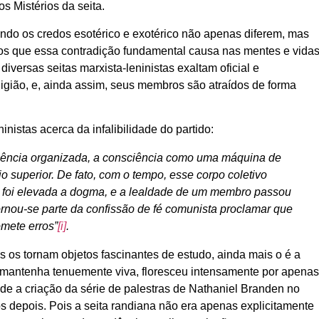
s Mistérios da seita.
ando os credos esotérico e exotérico não apenas diferem, mas
aos que essa contradição fundamental causa nas mentes e vida
iversas seitas marxista-leninistas exaltam oficial e
igião, e, ainda assim, seus membros são atraídos de forma
nistas acerca da infalibilidade do partido:
sciência organizada, a consciência como uma máquina de
 superior. De fato, com o tempo, esse corpo coletivo
de foi elevada a dogma, e a lealdade de um membro passou
Tornou-se parte da confissão de fé comunista proclamar que
omete erros”
[i]
.
as os tornam objetos fascinantes de estudo, ainda mais o é a
 mantenha tenuemente viva, floresceu intensamente por apena
e a criação da série de palestras de Nathaniel Branden no
s depois. Pois a seita randiana não era apenas explicitamente