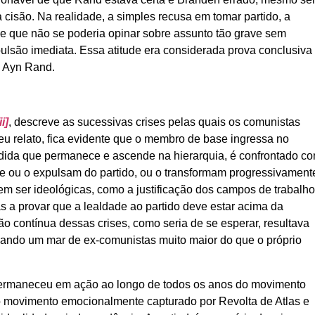
cisão. Na realidade, a simples recusa em tomar partido, a
de que não se poderia opinar sobre assunto tão grave sem
ulsão imediata. Essa atitude era considerada prova conclusiva
, Ayn Rand.
ii]
, descreve as sucessivas crises pelas quais os comunistas
eu relato, fica evidente que o membro de base ingressa no
 medida que permanece e ascende na hierarquia, é confrontado c
que ou o expulsam do partido, ou o transformam progressivament
m ser ideológicas, como a justificação dos campos de trabalh
as a provar que a lealdade ao partido deve estar acima da
ão contínua dessas crises, como seria de se esperar, resultava
criando um mar de ex-comunistas muito maior do que o próprio
permaneceu em ação ao longo de todos os anos do movimento
o movimento emocionalmente capturado por Revolta de Atlas e