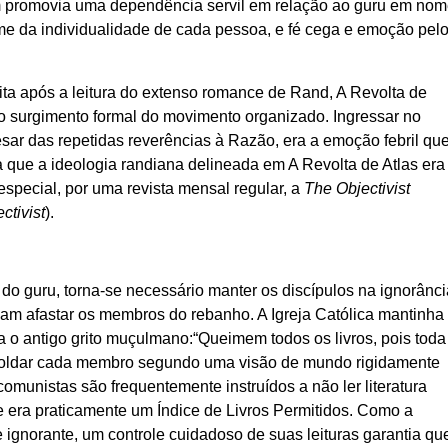
bém promovia uma dependência servil em relação ao guru em no
me da individualidade de cada pessoa, e fé cega e emoção pel
ta após a leitura do extenso romance de Rand, A Revolta de
do surgimento formal do movimento organizado. Ingressar no
ar das repetidas reverências à Razão, era a emoção febril qu
 que a ideologia randiana delineada em A Revolta de Atlas era
special, por uma revista mensal regular, a
The Objectivist
ctivist
).
 do guru, torna-se necessário manter os discípulos na ignorânci
ossam afastar os membros do rebanho. A Igreja Católica mantinha
a o antigo grito muçulmano:“Queimem todos os livros, pois tod
m moldar cada membro segundo uma visão de mundo rigidamente
omunistas são frequentemente instruídos a não ler literatura
ue era praticamente um Índice de Livros Permitidos. Como a
 ignorante, um controle cuidadoso de suas leituras garantia qu