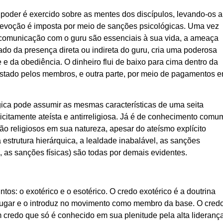
O poder é exercido sobre as mentes dos discípulos, levando-os a
devoção é imposta por meio de sanções psicológicas. Uma vez
a comunicação com o guru são essenciais à sua vida, a ameaça
tado da presença direta ou indireta do guru, cria uma poderosa
 e da obediência. O dinheiro flui de baixo para cima dentro da
restado pelos membros, e outra parte, por meio de pagamentos 
lógica pode assumir as mesmas características de uma seita
icitamente ateísta e antirreligiosa. Já é de conhecimento comu
 são religiosos em sua natureza, apesar do ateísmo explícito
a estrutura hierárquica, a lealdade inabalável, as sanções
 as sanções físicas) são todas por demais evidentes.
ntos: o exotérico e o esotérico. O credo exotérico é a doutrina
ro lugar e o introduz no movimento como membro da base. O cred
 credo que só é conhecido em sua plenitude pela alta liderança