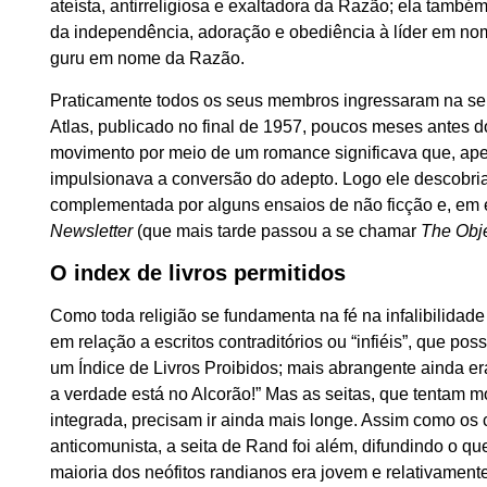
ateísta, antirreligiosa e exaltadora da Razão; ela tam
da independência, adoração e obediência à líder em no
guru em nome da Razão.
Praticamente todos os seus membros ingressaram na sei
Atlas, publicado no final de 1957, poucos meses antes 
movimento por meio de um romance significava que, apes
impulsionava a conversão do adepto. Logo ele descobria
complementada por alguns ensaios de não ficção e, em e
Newsletter
(que mais tarde passou a se chamar
The Obje
O index de livros permitidos
Como toda religião se fundamenta na fé na infalibilidade
em relação a escritos contraditórios ou “infiéis”, que p
um Índice de Livros Proibidos; mais abrangente ainda er
a verdade está no Alcorão!” Mas as seitas, que tenta
integrada, precisam ir ainda mais longe. Assim como os c
anticomunista, a seita de Rand foi além, difundindo o q
maioria dos neófitos randianos era jovem e relativamente