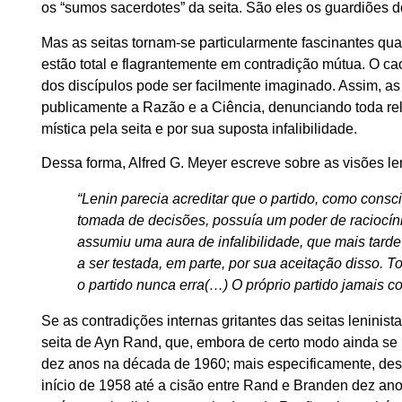
os “sumos sacerdotes” da seita. São eles os guardiões do
Mas as seitas tornam-se particularmente fascinantes qu
estão total e flagrantemente em contradição mútua. O c
dos discípulos pode ser facilmente imaginado. Assim, as d
publicamente a Razão e a Ciência, denunciando toda rel
mística pela seita e por sua suposta infalibilidade.
Dessa forma, Alfred G. Meyer escreve sobre as visões leni
“Lenin parecia acreditar que o partido, como con
tomada de decisões, possuía um poder de raciocínio
assumiu uma aura de infalibilidade, que mais tar
a ser testada, em parte, por sua aceitação disso. 
o partido nunca erra(…) O próprio partido jamais c
Se as contradições internas gritantes das seitas leninist
seita de Ayn Rand, que, embora de certo modo ainda se
dez anos na década de 1960; mais especificamente, desd
início de 1958 até a cisão entre Rand e Branden dez ano