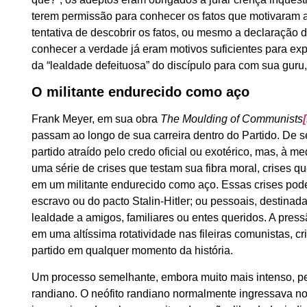
terem permissão para conhecer os fatos que motivaram a 
tentativa de descobrir os fatos, ou mesmo a declaração 
conhecer a verdade já eram motivos suficientes para exp
da “lealdade defeituosa” do discípulo para com sua guru
O militante endurecido como aço
Frank Meyer, em sua obra
The Moulding of Communists
[
passam ao longo de sua carreira dentro do Partido. De s
partido atraído pelo credo oficial ou exotérico, mas, à
uma série de crises que testam sua fibra moral, crises 
em um militante endurecido como aço. Essas crises pode
escravo ou do pacto Stalin-Hitler; ou pessoais, destinad
lealdade a amigos, familiares ou entes queridos. A press
em uma altíssima rotatividade nas fileiras comunistas, 
partido em qualquer momento da história.
Um processo semelhante, embora muito mais intenso, 
randiano. O neófito randiano normalmente ingressava n