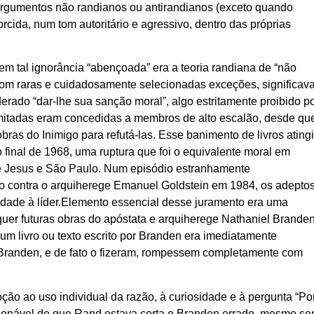
rgumentos não randianos ou antirandianos (exceto quando
rcida, num tom autoritário e agressivo, dentro das próprias
d em tal ignorância “abençoada” era a teoria randiana de “não
 com raras e cuidadosamente selecionadas exceções, significav
erado “dar-lhe sua sanção moral”, algo estritamente proibido p
limitadas eram concedidas a membros de alto escalão, desde qu
as do Inimigo para refutá-las. Esse banimento de livros ating
 final de 1968, uma ruptura que foi o equivalente moral em
re Jesus e São Paulo. Num episódio estranhamente
do contra o arquiherege Emanuel Goldstein em 1984, os adepto
ldade à líder.Elemento essencial desse juramento era uma
squer futuras obras do apóstata e arquiherege Nathaniel Branden
um livro ou texto escrito por Branden era imediatamente
randen, e de fato o fizeram, rompessem completamente com
o ao uso individual da razão, à curiosidade e à pergunta “Po
stionável de que Rand estava certa e Branden errado, mesmo s