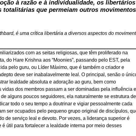
ção à razão e à individualidade, os libertários
s totalitárias que permeiam outros movimento
hbard, é uma crítica libertária a diversos aspectos do movimen
iarizados com as seitas religiosas, que têm proliferado na
eita, do Hare Krishna aos “Moonies”, passando pelo EST, pela
ida pelo guru, ou Líder Máximo, que é também o criador e
depto deve ser inabalavelmente leal. O principal, senão o únic
onstrar lealdade absoluta e adoração ao guru, bem como
As vidas dos membros passam a ser dominadas pela influência 
 de alguns poucos seguidores, ela naturalmente se estrutura d
icar todo o seu tempo a doutrinar e vigiar pessoalmente cada
mam ser ocupados pelo pequeno grupo original de discípulos, qu
 de serviço leal e devoto. Por vezes, a liderança superior é
é útil para fortalecer a lealdade interna por meio desses