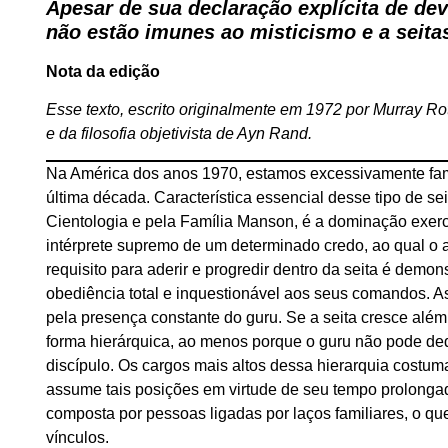
Apesar de sua declaração explícita de devo
não estão imunes ao misticismo e a seita
Nota da edição
Esse texto, escrito originalmente em 1972 por Murray Rot
e da filosofia objetivista de Ayn Rand.
Na América dos anos 1970, estamos excessivamente famil
última década. Característica essencial desse tipo de s
Cientologia e pela Família Manson, é a dominação exerc
intérprete supremo de um determinado credo, ao qual o a
requisito para aderir e progredir dentro da seita é dem
obediência total e inquestionável aos seus comandos. 
pela presença constante do guru. Se a seita cresce além
forma hierárquica, ao menos porque o guru não pode ded
discípulo. Os cargos mais altos dessa hierarquia costu
assume tais posições em virtude de seu tempo prolongado
composta por pessoas ligadas por laços familiares, o que 
vínculos.