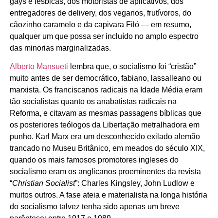
gays e lésbicas, dos motoristas de aplicativos, dos
entregadores de delivery, dos veganos, frutívoros, do
cãozinho caramelo e da capivara Filó — em resumo,
qualquer um que possa ser incluído no amplo espectro
das minorias marginalizadas.
Alberto Mansueti
lembra que, o socialismo foi “cristão”
muito antes de ser democrático, fabiano, lassalleano ou
marxista. Os franciscanos radicais na Idade Média eram
tão socialistas quanto os anabatistas radicais na
Reforma, e citavam as mesmas passagens bíblicas que
os posteriores teólogos da Libertação metralhadora em
punho. Karl Marx era um desconhecido exilado alemão
trancado no Museu Britânico, em meados do século XIX,
quando os mais famosos promotores ingleses do
socialismo eram os anglicanos proeminentes da revista
“
Christian Socialist
”: Charles Kingsley, John Ludlow e
muitos outros. A fase ateia e materialista na longa história
do socialismo talvez tenha sido apenas um breve