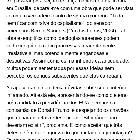
Ao passear pela seção de lançamentos de uma livraria
em Brasília, deparei-me com uma obra que pode ser vista
como um verdadeiro canto de sereia moderno: “Tudo
bem ficar com raiva do capitalismo”, do senador
americano Bernie Sanders (Cia das Letras, 2024). Tal
obra exemplifica como ideologias atraentes podem
seduzir o público com promessas aparentemente
irresistíveis, mas potencialmente enganosas e
destrutivas. Assim como os marinheiros da antiguidade,
muitos podem ser tentados por essas ideias sem
perceber os perigos subjacentes que elas carregam.
A capa vibrante não deixa dúvidas sobre seu conteúdo
inflamado. Ali está ele, apresentando-se como o eterno
pré-candidato à presidência dos EUA, sempre na
contramão de Donald Trump, e despejando os chavões
que ecoaram pelas redes sociais: “Bilionários não
deveriam existir!”, proclama. E como aceitar que três
deles detêm mais riqueza do que metade da população?