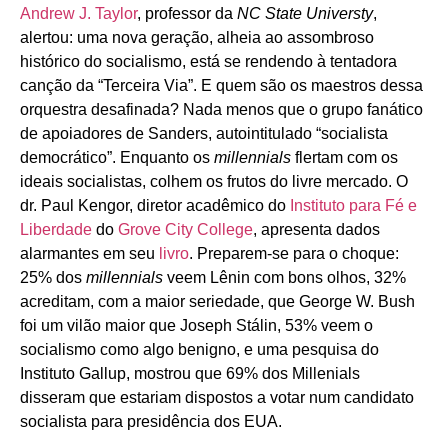
Andrew J. Taylor
, professor da
NC State Universty
,
alertou: uma nova geração, alheia ao assombroso
histórico do socialismo, está se rendendo à tentadora
canção da “Terceira Via”. E quem são os maestros dessa
orquestra desafinada? Nada menos que o grupo fanático
de apoiadores de Sanders, autointitulado “socialista
democrático”. Enquanto os
millennials
flertam com os
ideais socialistas, colhem os frutos do livre mercado. O
dr. Paul Kengor, diretor acadêmico do
Instituto para Fé e
Liberdade
do
Grove City College
, apresenta dados
alarmantes em seu
livro
. Preparem-se para o choque:
25% dos
millennials
veem Lênin com bons olhos, 32%
acreditam, com a maior seriedade, que George W. Bush
foi um vilão maior que Joseph Stálin, 53% veem o
socialismo como algo benigno, e uma pesquisa do
Instituto Gallup, mostrou que 69% dos Millenials
disseram que estariam dispostos a votar num candidato
socialista para presidência dos EUA.