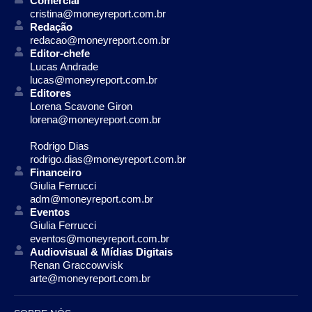
Comercial
cristina@moneyreport.com.br
Redação
redacao@moneyreport.com.br
Editor-chefe
Lucas Andrade
lucas@moneyreport.com.br
Editores
Lorena Scavone Giron
lorena@moneyreport.com.br
Rodrigo Dias
rodrigo.dias@moneyreport.com.br
Financeiro
Giulia Ferrucci
adm@moneyreport.com.br
Eventos
Giulia Ferrucci
eventos@moneyreport.com.br
Audiovisual & Mídias Digitais
Renan Graccowvisk
arte@moneyreport.com.br