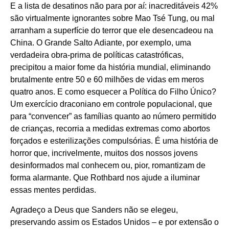
E a lista de desatinos não para por aí: inacreditáveis 42%
são virtualmente ignorantes sobre Mao Tsé Tung, ou mal
arranham a superfície do terror que ele desencadeou na
China. O Grande Salto Adiante, por exemplo, uma
verdadeira obra-prima de políticas catastróficas,
precipitou a maior fome da história mundial, eliminando
brutalmente entre 50 e 60 milhões de vidas em meros
quatro anos. E como esquecer a Política do Filho Único?
Um exercício draconiano em controle populacional, que
para “convencer” as famílias quanto ao número permitido
de crianças, recorria a medidas extremas como abortos
forçados e esterilizações compulsórias. É uma história de
horror que, incrivelmente, muitos dos nossos jovens
desinformados mal conhecem ou, pior, romantizam de
forma alarmante. Que Rothbard nos ajude a iluminar
essas mentes perdidas.
Agradeço a Deus que Sanders não se elegeu,
preservando assim os Estados Unidos – e por extensão o