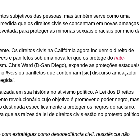
timentos subjetivos das pessoas, mas também serve como uma
. À medida que os direitos civis se concentram em novas ameaça
roveitada para proteger as minorias sexuais e raciais por meio d
te. Os direitos civis na Califórnia agora incluem o direito de
yers
e panfletos sob uma nova lei que os protege do
hate-
 Asm. Chris Ward (D-San Diego), expande as proteções estaduai
omo
flyers
ou panfletos que contenham [sic] discurso ameaçador
egida”.
aizada em sua história no ativismo político. A Lei dos Direitos
nto revolucionário cujo objetivo é promover o poder negro, ma
mo destinada especificamente a proteger os negros do racismo.
ue as raízes da lei de direitos civis estão no protesto polític
o com estratégias como desobediência civil, resistência não