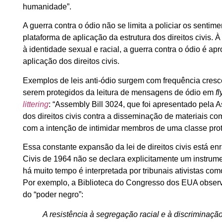
humanidade”.
A guerra contra o ódio não se limita a policiar os sen
plataforma de aplicação da estrutura dos direitos civis
à identidade sexual e racial, a guerra contra o ódio é ap
aplicação dos direitos civis.
Exemplos de leis anti-ódio surgem com frequência crescen
serem protegidos da leitura de mensagens de ódio em
fl
littering
: “Assembly Bill 3024, que foi apresentado pela
dos direitos civis contra a disseminação de materiais c
com a intenção de intimidar membros de uma classe prot
Essa constante expansão da lei de direitos civis está enr
Civis de 1964 não se declara explicitamente um instrume
há muito tempo é interpretada por tribunais ativistas co
Por exemplo, a Biblioteca do Congresso dos EUA observa q
do “poder negro”:
A resistência à segregação racial e à discriminaçã