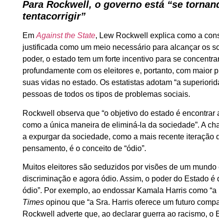
Para Rockwell, o governo está “se torna
tentacorrigir”
Em
Against the State
, Lew Rockwell explica como a con
justificada como um meio necessário para alcançar os s
poder, o estado tem um forte incentivo para se concent
profundamente com os eleitores e, portanto, com maior pr
suas vidas no estado. Os estatistas adotam “a superiorid
pessoas de todos os tipos de problemas sociais.
Rockwell observa que “o objetivo do estado é encontrar 
como a única maneira de eliminá-la da sociedade”. A cha
a expurgar da sociedade, como a mais recente iteração d
pensamento, é o conceito de “ódio”.
Muitos eleitores são seduzidos por visões de um mundo e
discriminação e agora ódio. Assim, o poder do Estado é 
ódio”. Por exemplo, ao endossar Kamala Harris como “a ú
Times
opinou que “a Sra. Harris oferece um futuro compa
Rockwell adverte que, ao declarar guerra ao racismo, o 