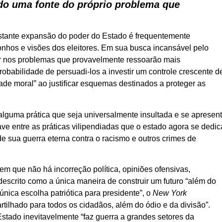
ndo uma fonte do próprio problema que
stante expansão do poder do Estado é frequentemente
onhos e visões dos eleitores. Em sua busca incansável pelo
rar nos problemas que provavelmente ressoarão mais
obabilidade de persuadi-los a investir um controle crescente d
ade moral” ao justificar esquemas destinados a proteger as
alguma prática que seja universalmente insultada e se apresen
ve entre as práticas vilipendiadas que o estado agora se dedic
e sua guerra eterna contra o racismo e outros crimes de
m que não há incorreção política, opiniões ofensivas,
descrito como a única maneira de construir um futuro “além do
nica escolha patriótica para presidente”, o
New York
rtilhado para todos os cidadãos, além do ódio e da divisão”.
Estado inevitavelmente “faz guerra a grandes setores da