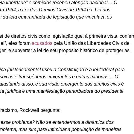
 pela liberdade” e comícios recebeu atenção nacional… O
 1954, a Lei dos Direitos Civis de 1964 e a Lei dos
m da teia emaranhada de legislação que vinculava os
 de direitos civis como legislação que, à primeira vista, confer
lei”, eles foram
acusados
pela União das Liberdades Civis de
ger” e subverter a lei de seu propósito histórico de proteger as
ça [historicamente] usou a Constituição e a lei federal para
ésbicas e transgêneros, imigrantes e outras minorias… O
fastando disso, e sua visão emergente dos direitos civis é
ria jurídica e uma manifestação perturbadora do presidente
 racismo, Rockwell pergunta:
er esse problema? Não se entendermos a dinâmica dos
roblema, mas sim para intimidar a população de maneiras