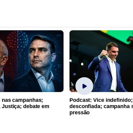
A nas campanhas;
Podcast: Vice indefinido;
 Justiça; debate em
desconfiada; campanha 
pressão