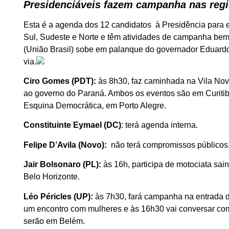
Presidenciáveis fazem campanha nas regi
Esta é a agenda dos 12 candidatos à Presidência para e
Sul, Sudeste e Norte e têm atividades de campanha bem 
(União Brasil) sobe em palanque do governador Eduardo
via.
Ciro Gomes (PDT):
às 8h30, faz caminhada na Vila Nov
ao governo do Paraná. Ambos os eventos são em Curitib
Esquina Democrática, em Porto Alegre.
Constituinte Eymael (DC)
: terá agenda interna.
Felipe D’Avila (Novo):
não terá compromissos públicos
Jair Bolsonaro (PL):
às 16h, participa de motociata sa
Belo Horizonte.
Léo Péricles (UP):
às 7h30, fará campanha na entrada d
um encontro com mulheres e às 16h30 vai conversar co
serão em Belém.