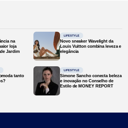
LIFESTYLE
ância na
Novo sneaker Wavelight da
aior loja
Louis Vuitton combina leveza e
ade Jardim
elegância
LIFESTYLE
comoda tanto
Simone Sancho conecta beleza
os?
e inovação no Conselho de
Estilo de MONEY REPORT