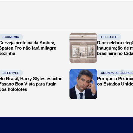
ECONOMIA
LIFESTYLE
Cerveja proteica da Ambev,
Dior celebra eleg
Spaten Pro não fará milagre
inauguração de m
sozinha
brasileira no Cid
LIFESTYLE
AGENDA DE LÍDERES
No Brasil, Harry Styles escolhe
Por que o Pix in
Fasano Boa Vista para fugir
os Estados Unid
dos holofotes