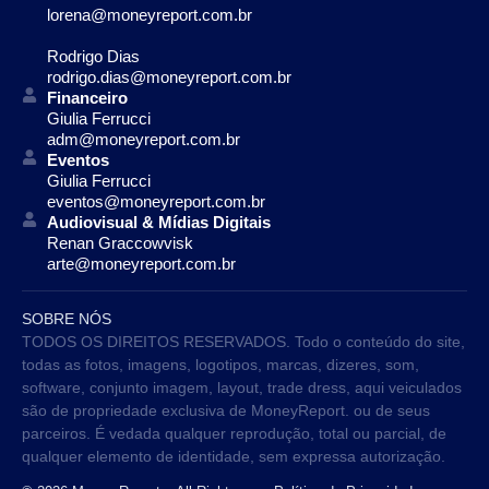
lorena@moneyreport.com.br
Rodrigo Dias
rodrigo.dias@moneyreport.com.br
Financeiro
Giulia Ferrucci
adm@moneyreport.com.br
Eventos
Giulia Ferrucci
eventos@moneyreport.com.br
Audiovisual & Mídias Digitais
Renan Graccowvisk
arte@moneyreport.com.br
SOBRE NÓS
TODOS OS DIREITOS RESERVADOS. Todo o conteúdo do site,
todas as fotos, imagens, logotipos, marcas, dizeres, som,
software, conjunto imagem, layout, trade dress, aqui veiculados
são de propriedade exclusiva de MoneyReport. ou de seus
parceiros. É vedada qualquer reprodução, total ou parcial, de
qualquer elemento de identidade, sem expressa autorização.