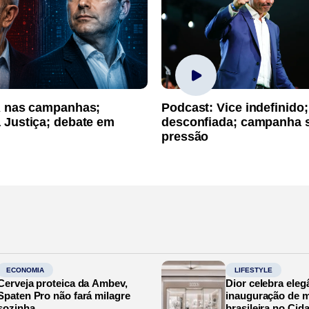
A nas campanhas;
Podcast: Vice indefinido;
 Justiça; debate em
desconfiada; campanha 
pressão
ECONOMIA
LIFESTYLE
Cerveja proteica da Ambev,
Dior celebra eleg
Spaten Pro não fará milagre
inauguração de m
sozinha
brasileira no Cid