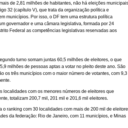
 mais de 2,81 milhões de habitantes, não há eleições municipai
igo 32 (capítulo V), que trata da organização política e
 em municípios. Por isso, o DF tem uma estrutura política
 um governador e uma câmara legislativa, formada por 24
istrito Federal as competências legislativas reservadas aos
egundo turno somam juntas 60,5 milhões de eleitores, o que
55,9 milhões de pessoas aptas a votar no pleito deste ano. São
ão os três municípios com o maior número de votantes, com 9,3
amente.
as localidades com os menores números de eleitores que
te, totalizam 200,7 mil, 201 mil e 201,6 mil eleitores.
a o ranking com 30 localidades com mais de 200 mil de eleitor
ades da federação: Rio de Janeiro, com 11 municípios, e Minas