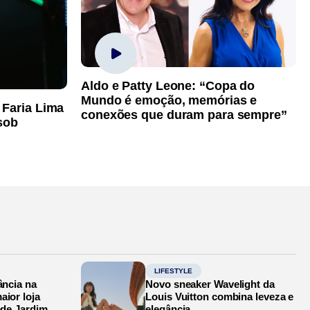
Aldo e Patty Leone: “Copa do
Mundo é emoção, memórias e
 Faria Lima
conexões que duram para sempre”
sob
LIFESTYLE
ância na
Novo sneaker Wavelight da
aior loja
Louis Vuitton combina leveza e
ade Jardim
elegância