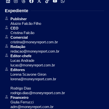
Expediente
Publisher
Aluizio Falcão Filho
CEO
Cristina Falcão
Comercial
cristina@moneyreport.com.br
Redação
redacao@moneyreport.com.br
Editor-chefe
Lucas Andrade
lucas@moneyreport.com.br
Editores
Lorena Scavone Giron
lorena@moneyreport.com.br
Rodrigo Dias
rodrigo.dias@moneyreport.com.br
Financeiro
Giulia Ferrucci
adm@moneyreport.com.br