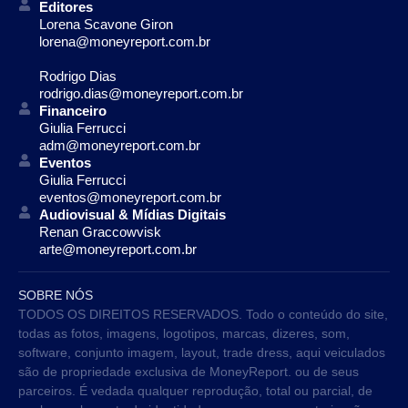
Editores
Lorena Scavone Giron
lorena@moneyreport.com.br
Rodrigo Dias
rodrigo.dias@moneyreport.com.br
Financeiro
Giulia Ferrucci
adm@moneyreport.com.br
Eventos
Giulia Ferrucci
eventos@moneyreport.com.br
Audiovisual & Mídias Digitais
Renan Graccowvisk
arte@moneyreport.com.br
SOBRE NÓS
TODOS OS DIREITOS RESERVADOS. Todo o conteúdo do site,
todas as fotos, imagens, logotipos, marcas, dizeres, som,
software, conjunto imagem, layout, trade dress, aqui veiculados
são de propriedade exclusiva de MoneyReport. ou de seus
parceiros. É vedada qualquer reprodução, total ou parcial, de