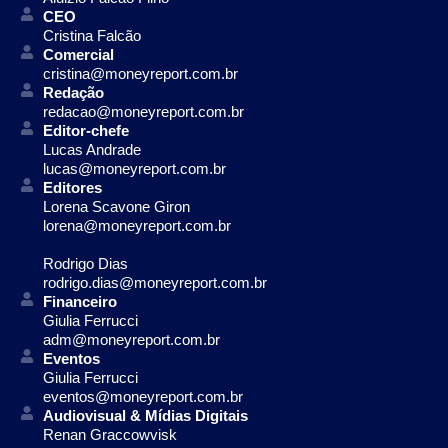
CEO
Cristina Falcão
Comercial
cristina@moneyreport.com.br
Redação
redacao@moneyreport.com.br
Editor-chefe
Lucas Andrade
lucas@moneyreport.com.br
Editores
Lorena Scavone Giron
lorena@moneyreport.com.br
Rodrigo Dias
rodrigo.dias@moneyreport.com.br
Financeiro
Giulia Ferrucci
adm@moneyreport.com.br
Eventos
Giulia Ferrucci
eventos@moneyreport.com.br
Audiovisual & Mídias Digitais
Renan Graccowvisk