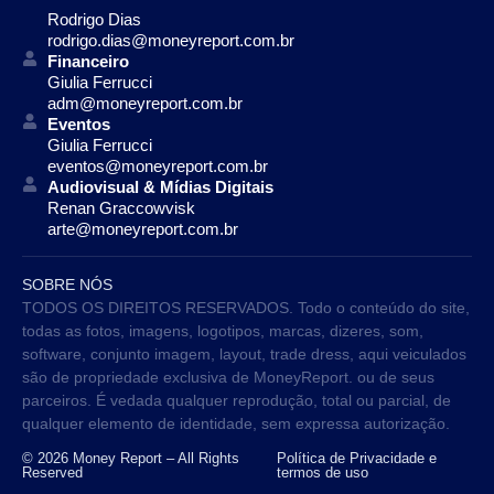
Rodrigo Dias
rodrigo.dias@moneyreport.com.br
Financeiro
Giulia Ferrucci
adm@moneyreport.com.br
Eventos
Giulia Ferrucci
eventos@moneyreport.com.br
Audiovisual & Mídias Digitais
Renan Graccowvisk
arte@moneyreport.com.br
SOBRE NÓS
TODOS OS DIREITOS RESERVADOS. Todo o conteúdo do site,
todas as fotos, imagens, logotipos, marcas, dizeres, som,
software, conjunto imagem, layout, trade dress, aqui veiculados
são de propriedade exclusiva de MoneyReport. ou de seus
parceiros. É vedada qualquer reprodução, total ou parcial, de
qualquer elemento de identidade, sem expressa autorização.
© 2026 Money Report – All Rights
Política de Privacidade e
Reserved
termos de uso