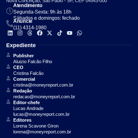
Nova Conceição, São Paulo - SP, CEP 04543-000
Atendimento
Segunda-Sexta: 9h às 18h
Sábados e domingos: fechado
Anuncie
(11) 4314-1980
Expediente
Publisher
Aluizio Falcão Filho
CEO
Cristina Falcão
Comercial
cristina@moneyreport.com.br
Redação
redacao@moneyreport.com.br
Editor-chefe
Lucas Andrade
lucas@moneyreport.com.br
Editores
Lorena Scavone Giron
lorena@moneyreport.com.br