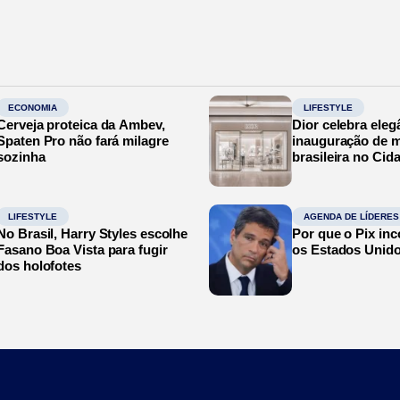
ECONOMIA
LIFESTYLE
Cerveja proteica da Ambev,
Dior celebra eleg
Spaten Pro não fará milagre
inauguração de m
sozinha
brasileira no Cid
LIFESTYLE
AGENDA DE LÍDERES
No Brasil, Harry Styles escolhe
Por que o Pix in
Fasano Boa Vista para fugir
os Estados Unid
dos holofotes