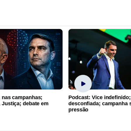
A nas campanhas;
Podcast: Vice indefinido;
 Justiça; debate em
desconfiada; campanha 
pressão