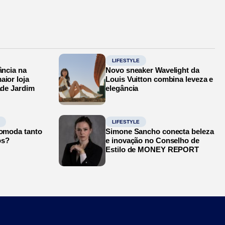
LIFESTYLE
ância na
Novo sneaker Wavelight da
aior loja
Louis Vuitton combina leveza e
ade Jardim
elegância
LIFESTYLE
comoda tanto
Simone Sancho conecta beleza
os?
e inovação no Conselho de
Estilo de MONEY REPORT