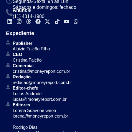
Segunda-Sexta: 9h às 18h
Sábados e domingos: fechado
Anuncie
(11) 4314-1980
Expediente
Publisher
Aluizio Falcão Filho
CEO
Cristina Falcão
Comercial
cristina@moneyreport.com.br
Redação
redacao@moneyreport.com.br
Editor-chefe
Lucas Andrade
lucas@moneyreport.com.br
Editores
Lorena Scavone Giron
lorena@moneyreport.com.br
Rodrigo Dias