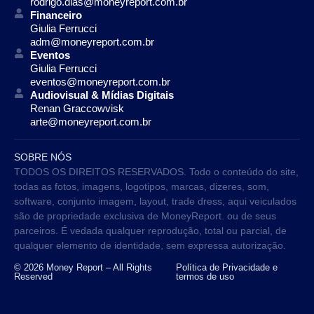
rodrigo.dias@moneyreport.com.br
Financeiro
Giulia Ferrucci
adm@moneyreport.com.br
Eventos
Giulia Ferrucci
eventos@moneyreport.com.br
Audiovisual & Mídias Digitais
Renan Graccowvisk
arte@moneyreport.com.br
SOBRE NÓS
TODOS OS DIREITOS RESERVADOS. Todo o conteúdo do site,
todas as fotos, imagens, logotipos, marcas, dizeres, som,
software, conjunto imagem, layout, trade dress, aqui veiculados
são de propriedade exclusiva de MoneyReport. ou de seus
parceiros. É vedada qualquer reprodução, total ou parcial, de
qualquer elemento de identidade, sem expressa autorização.
© 2026 Money Report – All Rights
Política de Privacidade e
Reserved
termos de uso