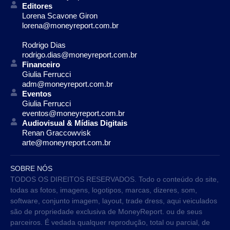
Editores
Lorena Scavone Giron
lorena@moneyreport.com.br
Rodrigo Dias
rodrigo.dias@moneyreport.com.br
Financeiro
Giulia Ferrucci
adm@moneyreport.com.br
Eventos
Giulia Ferrucci
eventos@moneyreport.com.br
Audiovisual & Mídias Digitais
Renan Graccowvisk
arte@moneyreport.com.br
SOBRE NÓS
TODOS OS DIREITOS RESERVADOS. Todo o conteúdo do site,
todas as fotos, imagens, logotipos, marcas, dizeres, som,
software, conjunto imagem, layout, trade dress, aqui veiculados
são de propriedade exclusiva de MoneyReport. ou de seus
parceiros. É vedada qualquer reprodução, total ou parcial, de