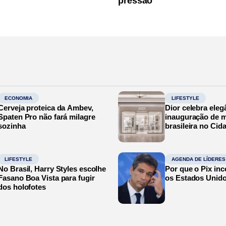
pressão
ECONOMIA
LIFESTYLE
Cerveja proteica da Ambev,
Dior celebra eleg
Spaten Pro não fará milagre
inauguração de m
sozinha
brasileira no Cid
LIFESTYLE
AGENDA DE LÍDERES
No Brasil, Harry Styles escolhe
Por que o Pix in
Fasano Boa Vista para fugir
os Estados Unid
dos holofotes