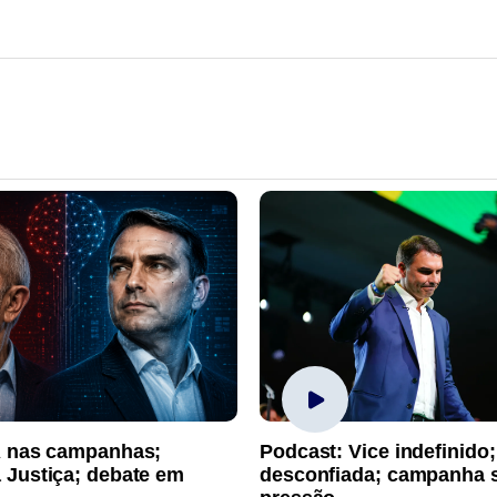
A nas campanhas;
Podcast: Vice indefinido;
 Justiça; debate em
desconfiada; campanha 