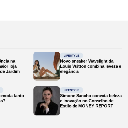
LIFESTYLE
ância na
Novo sneaker Wavelight da
aior loja
Louis Vuitton combina leveza e
ade Jardim
elegância
LIFESTYLE
comoda tanto
Simone Sancho conecta beleza
os?
e inovação no Conselho de
Estilo de MONEY REPORT