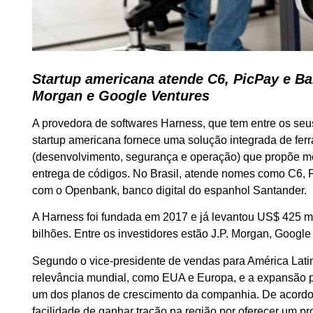
Startup americana atende C6, PicPay e Ban
Morgan e Google Ventures
A provedora de softwares Harness, que tem entre os seus
startup americana fornece uma solução integrada de f
(desenvolvimento, segurança e operação) que propõe melh
entrega de códigos. No Brasil, atende nomes como C6, P
com o Openbank, banco digital do espanhol Santander.
A Harness foi fundada em 2017 e já levantou US$ 425 m
bilhões. Entre os investidores estão J.P. Morgan, Google 
Segundo o vice-presidente de vendas para América Lati
relevância mundial, como EUA e Europa, e a expansão 
um dos planos de crescimento da companhia. De acordo 
facilidade de ganhar tração na região por oferecer um pr