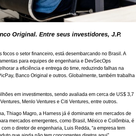
co Original. Entre seus investidores, J.P.
 focos o setor financeiro, está desembarcando no Brasil. A
erramentas para equipes de engenharia e DevSecOps
orar a eficiência e entrega do time, reduzindo falhas na
icPay, Banco Original e outros. Globalmente, também trabalha
ilhões em investimentos, sendo avaliada em cerca de US$ 3,7
Ventures, Menlo Ventures e Citi Ventures, entre outros.
na, Thiago Magro, a Harness já é dominante em mercados de
para mercados emergentes, como Brasil, México e Colômbia, é
com o diretor de engenharia, Luis Redda, “a empresa tem
oduto que ainda não tem concorrentes diretos aqui”.