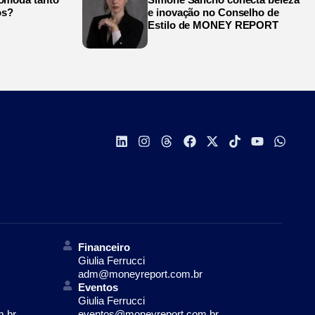
os?
e inovação no Conselho de
Estilo de MONEY REPORT
Financeiro
Giulia Ferrucci
adm@moneyreport.com.br
Eventos
Giulia Ferrucci
m.br
eventos@moneyreport.com.br