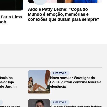
Aldo e Patty Leone: “Copa do
Mundo é emoção, memórias e
 Faria Lima
conexões que duram para sempre”
sob
LIFESTYLE
ância na
Novo sneaker Wavelight da
aior loja
Louis Vuitton combina leveza e
ade Jardim
elegância
LIFESTYLE
comoda tanto
Simone Sancho conecta beleza