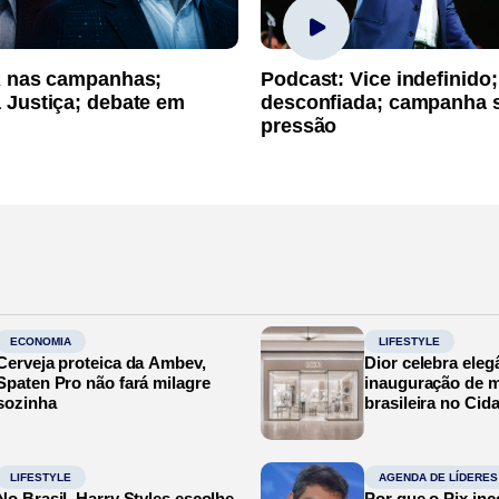
A nas campanhas;
Podcast: Vice indefinido;
 Justiça; debate em
desconfiada; campanha 
pressão
ECONOMIA
LIFESTYLE
Cerveja proteica da Ambev,
Dior celebra eleg
Spaten Pro não fará milagre
inauguração de m
sozinha
brasileira no Cid
LIFESTYLE
AGENDA DE LÍDERES
No Brasil, Harry Styles escolhe
Por que o Pix in