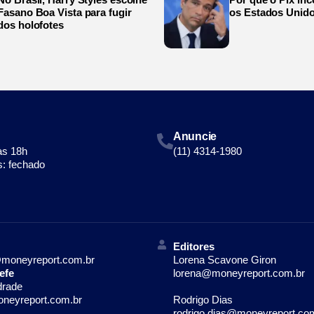
Fasano Boa Vista para fugir
os Estados Unid
dos holofotes
Anuncie
às 18h
(11) 4314-1980
: fechado
Editores
moneyreport.com.br
Lorena Scavone Giron
efe
lorena@moneyreport.com.br
drade
neyreport.com.br
Rodrigo Dias
rodrigo.dias@moneyreport.co