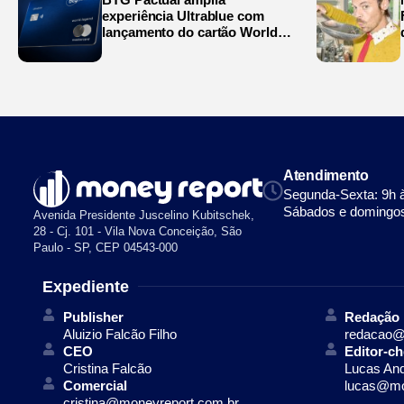
experiência Ultrablue com
lançamento do cartão World
Legend
Atendimento
Segunda-Sexta: 9h 
Sábados e domingos
Avenida Presidente Juscelino Kubitschek,
28 - Cj. 101 - Vila Nova Conceição, São
Paulo - SP, CEP 04543-000
Expediente
Publisher
Redação
Aluizio Falcão Filho
redacao@
CEO
Editor-ch
Cristina Falcão
Lucas An
Comercial
lucas@mo
cristina@moneyreport.com.br