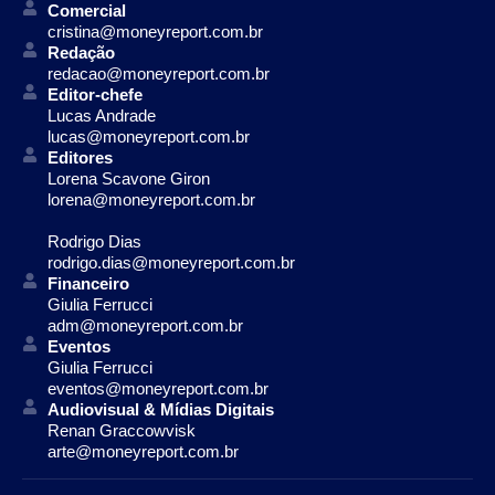
Comercial
cristina@moneyreport.com.br
Redação
redacao@moneyreport.com.br
Editor-chefe
Lucas Andrade
lucas@moneyreport.com.br
Editores
Lorena Scavone Giron
lorena@moneyreport.com.br
Rodrigo Dias
rodrigo.dias@moneyreport.com.br
Financeiro
Giulia Ferrucci
adm@moneyreport.com.br
Eventos
Giulia Ferrucci
eventos@moneyreport.com.br
Audiovisual & Mídias Digitais
Renan Graccowvisk
arte@moneyreport.com.br