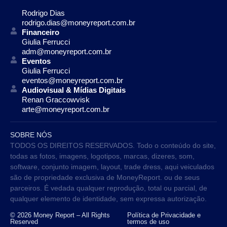
Rodrigo Dias
rodrigo.dias@moneyreport.com.br
Financeiro
Giulia Ferrucci
adm@moneyreport.com.br
Eventos
Giulia Ferrucci
eventos@moneyreport.com.br
Audiovisual & Mídias Digitais
Renan Graccowvisk
arte@moneyreport.com.br
SOBRE NÓS
TODOS OS DIREITOS RESERVADOS. Todo o conteúdo do site,
todas as fotos, imagens, logotipos, marcas, dizeres, som,
software, conjunto imagem, layout, trade dress, aqui veiculados
são de propriedade exclusiva de MoneyReport. ou de seus
parceiros. É vedada qualquer reprodução, total ou parcial, de
qualquer elemento de identidade, sem expressa autorização.
© 2026 Money Report – All Rights
Política de Privacidade e
Reserved
termos de uso