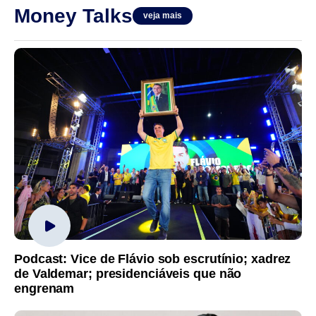
Money Talks
veja mais
Podcast: Vice de Flávio sob escrutínio; xadrez
de Valdemar; presidenciáveis que não
engrenam