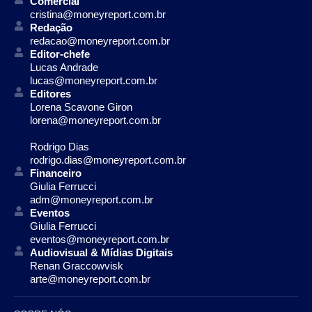
Comercial
cristina@moneyreport.com.br
Redação
redacao@moneyreport.com.br
Editor-chefe
Lucas Andrade
lucas@moneyreport.com.br
Editores
Lorena Scavone Giron
lorena@moneyreport.com.br
Rodrigo Dias
rodrigo.dias@moneyreport.com.br
Financeiro
Giulia Ferrucci
adm@moneyreport.com.br
Eventos
Giulia Ferrucci
eventos@moneyreport.com.br
Audiovisual & Mídias Digitais
Renan Graccowvisk
arte@moneyreport.com.br