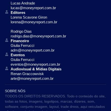
Lucas Andrade
lucas@moneyreport.com.br
Editores
Lorena Scavone Giron
lorena@moneyreport.com.br
Rodrigo Dias
rodrigo.dias@moneyreport.com.br
Financeiro
Giulia Ferrucci
adm@moneyreport.com.br
Eventos
Giulia Ferrucci
eventos@moneyreport.com.br
Audiovisual & Mídias Digitais
Renan Graccowvisk
arte@moneyreport.com.br
SOBRE NÓS
TODOS OS DIREITOS RESERVADOS. Todo o conteúdo do site,
todas as fotos, imagens, logotipos, marcas, dizeres, som,
software, conjunto imagem, layout, trade dress, aqui veiculados