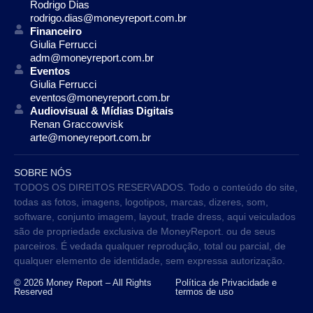
Rodrigo Dias
rodrigo.dias@moneyreport.com.br
Financeiro
Giulia Ferrucci
adm@moneyreport.com.br
Eventos
Giulia Ferrucci
eventos@moneyreport.com.br
Audiovisual & Mídias Digitais
Renan Graccowvisk
arte@moneyreport.com.br
SOBRE NÓS
TODOS OS DIREITOS RESERVADOS. Todo o conteúdo do site,
todas as fotos, imagens, logotipos, marcas, dizeres, som,
software, conjunto imagem, layout, trade dress, aqui veiculados
são de propriedade exclusiva de MoneyReport. ou de seus
parceiros. É vedada qualquer reprodução, total ou parcial, de
qualquer elemento de identidade, sem expressa autorização.
© 2026 Money Report – All Rights
Política de Privacidade e
Reserved
termos de uso